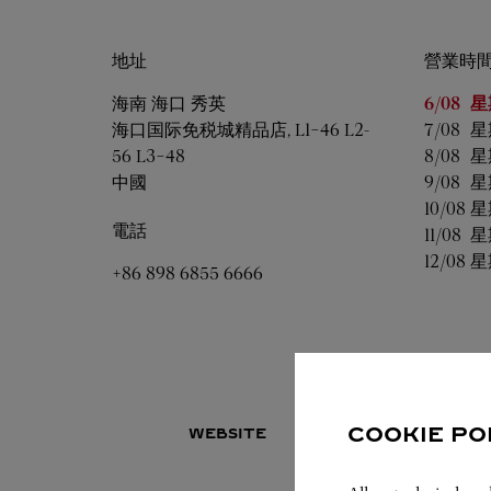
地址
營業時
星期
營
海南
海口
秀英
6/08 
星
海口国际免税城精品店, L1-46 L2-
7/08 
星
56 L3-48
8/08 
星
中國
9/08 
星
10/08 
星
電話
11/08 
星
12/08 
星
+86 898 6855 6666
COOKIE PO
WEBSITE