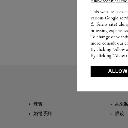
Allow technical coo
This website uses c
various Google serv
& Terms site
) alon
browsing experience
To change or withdra
more, consult our
c
By clicking “Allow a
By clicking “Allow t
ALLOW
珠寶
高級
婚禮系列
眼鏡