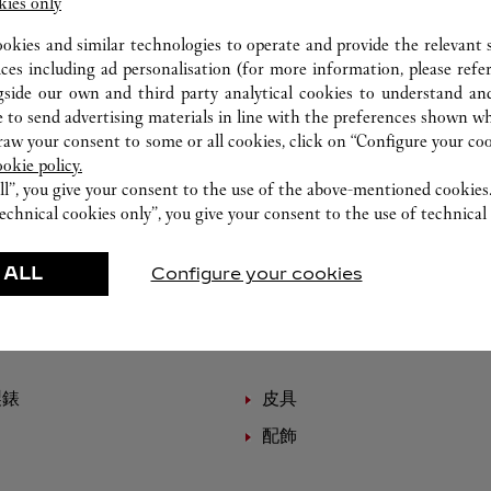
kies only
ookies and similar technologies to operate and provide the relevant s
ices including ad personalisation (for more information, please refe
gside our own and third party analytical cookies to understand an
 to send advertising materials in line with the preferences shown wh
w your consent to some or all cookies, click on “Configure your cook
ookie policy.
ll”, you give your consent to the use of the above-mentioned cookies
echnical cookies only”, you give your consent to the use of technical 
 ALL
Configure your cookies
精選作品
製錶
皮具
配飾