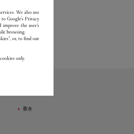
ervices. We also use
r to
Google's Privacy
d improve the user’s
ile browsing.
ies”, or, to find out
.
cookies only.
香水