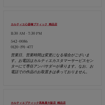
カルティエ心斎橋ブティック
⁣ 精品店
11:30 AM
-
7:30 PM
542-0086
0120-191-477
営業日、営業時間は変更になる場合がございま
す。お電話はカルティエカスタマーサービスセン
ターにて専任アンバサダーが承ります。なお、お
電話での作品のお取置きは承っておりません。
カルティエブティック髙島屋大阪店
⁣ 精品店