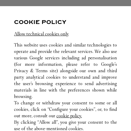
关注我们
COOKIE POLICY
Visit us on Facebook
Link Opens in New Tab
Visit us on Pinterest
Link Opens in New Tab
Visit us on Twitter
Link Opens in New T
Allow technical cookies only
Visit us on Instagram
Link Opens in New Tab
Visit us on Tumblr
Link Opens in New Tab
Visit us on Youtube
Link Opens in New T
This website uses cookies and similar technologies to
operate and provide the relevant services. We also use
various Google services including ad personalisation
(for more information, please refer to
Google's
Privacy & Terms site
) alongside our own and third
所有卡地亚精品店位置
日本
沖縄県
那覇市
party analytical cookies to understand and improve
おもろまち4-1
the user’s browsing experience to send advertising
materials in line with the preferences shown while
browsing.
顾客关怀
To change or withdraw your consent to some or all
联系我们
cookies, click on “Configure your cookies”, or, to find
常见问题
out more, consult our
cookie policy.
By clicking “Allow all”, you give your consent to the
卡地亚公司
use of the above-mentioned cookies.