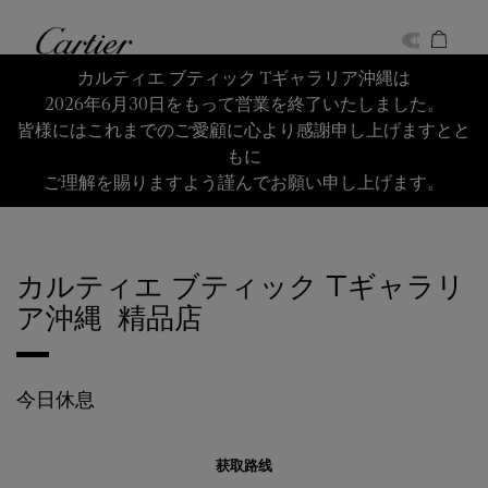
Skip to content
卡地亚
Return to Nav
カルティエ ブティック Tギャラリア沖縄は
2026年6月30日をもって営業を終了いたしました。
皆様にはこれまでのご愛顧に心より感謝申し上げますとと
もに
ご理解を賜りますよう謹んでお願い申し上げます。
カルティエ ブティック Tギャラリ
ア沖縄
⁣ 精品店
今日休息
获取路线