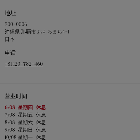
地址
900-0006
沖縄県
那覇市
おもろまち4-1
日本
电话
+81 120-782-460
营业时间
星期
营业时间
6/08 
星期四
休息
7/08 
星期五
休息
8/08 
星期六
休息
9/08 
星期日
休息
10/08 
星期一
休息