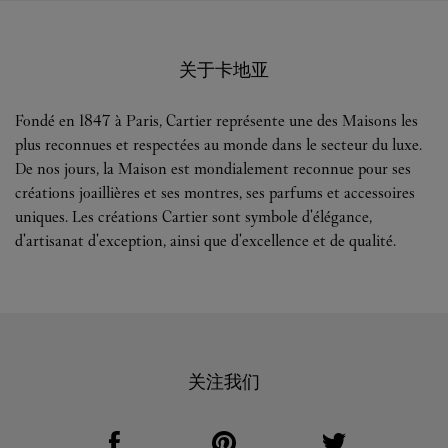
关于卡地亚
Fondé en 1847 à Paris, Cartier représente une des Maisons les
plus reconnues et respectées au monde dans le secteur du luxe.
De nos jours, la Maison est mondialement reconnue pour ses
créations joaillières et ses montres, ses parfums et accessoires
uniques. Les créations Cartier sont symbole d'élégance,
d'artisanat d'exception, ainsi que d'excellence et de qualité.
关注我们
Visit us on Facebook
Link Opens in New Tab
Visit us on Pinterest
Link Opens in New Tab
Visit us on Twitter
Link Opens in New T