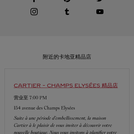
Visit us on Instagram
Link Opens in New Tab
Visit us on Tumblr
Link Opens in New Tab
Visit us on Youtube
Link Opens in New T
附近的卡地亚精品店
CARTIER
- CHAMPS ELYSÉES 精品店
营业至
7:00 PM
154 avenue des Champs Elysées
Suite à une période d’embellissement, la maison
Cartier à le plaisir de vous inviter à découvrir votre
nouvelle boutique. Nous vous invitons à planifier votre