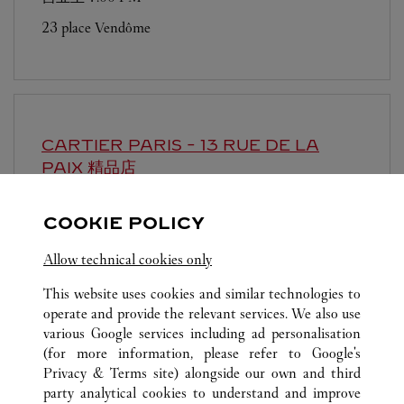
23 place Vendôme
CARTIER
PARIS - 13 RUE DE LA
PAIX 精品店
营业至
7:00 PM
COOKIE POLICY
13 rue de la Paix
Allow technical cookies only
This website uses cookies and similar technologies to
operate and provide the relevant services. We also use
various Google services including ad personalisation
(for more information, please refer to
Google's
Privacy & Terms site
) alongside our own and third
所有卡地亚精品店位置
法国
PARIS
party analytical cookies to understand and improve
51 RUE FRANÇOIS 1ER