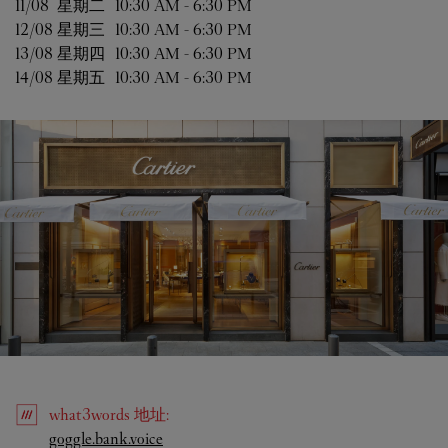
11/08 
星期二
10:30 AM
-
6:30 PM
12/08 
星期三
10:30 AM
-
6:30 PM
13/08 
星期四
10:30 AM
-
6:30 PM
14/08 
星期五
10:30 AM
-
6:30 PM
what3words
地址
:
Link Opens in New Tab
goggle.bank.voice