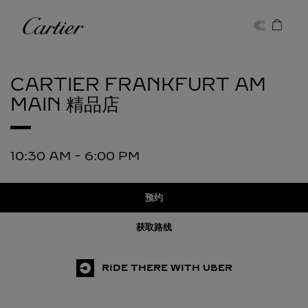
Skip to content
卡地亚
Return to Nav
CARTIER
FRANKFURT AM
MAIN 精品店
10:30 AM
-
6:00 PM
预约
获取路线
RIDE THERE WITH UBER