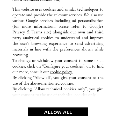
This website uses cookies and similar technologies to
operate and provide the relevant services. We also use
various Google services including ad personalisation
(for more information, please refer to
Google's
Privacy & Terms site
) alongside our own and third
所有卡地亚精品店位置
德国
FRANKFURT AM MAIN
party analytical cookies to understand and improve
ALTE ROTHOFSTRASSE 9
the user’s browsing experience to send advertising
materials in line with the preferences shown while
browsing.
CUSTOMER CARE
To change or withdraw your consent to some or all
CONTACT US
cookies, click on “Configure your cookies”, or, to find
FAQ
out more, consult our
cookie policy.
By clicking “Allow all”, you give your consent to the
OUR COMPANY
use of the above-mentioned cookies.
CAREERS
By clicking “Allow technical cookies only”, you give
your consent to the use of technical cookies only.
FIND A BOUTIQUE
LEGAL AREA
ALLOW ALL
TERMS OF USE