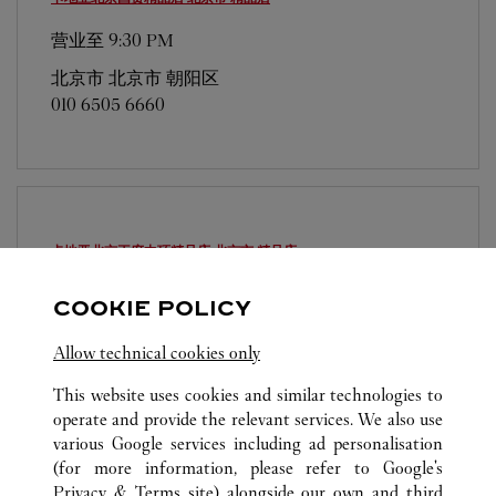
营业至
9:30 PM
北京市
北京市
朝阳区
010 6505 6660
卡地亚北京王府中环精品店
北京市 精品店
营业至
10:00 PM
COOKIE POLICY
北京市
北京市
东城区
Allow technical cookies only
010 6512 1668
This website uses cookies and similar technologies to
operate and provide the relevant services. We also use
various Google services including ad personalisation
(for more information, please refer to
Google's
Privacy & Terms site
) alongside our own and third