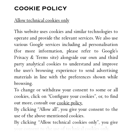
10:30 AM
-
8:30 PM
COOKIE POLICY
영업시간 및 휴점일은 영업점의 사정에 따라 변경
될 수 있으므로 방문 전 문의 요망.
Allow technical cookies only
This website uses cookies and similar technologies to
operate and provide the relevant services. We also use
various Google services including ad personalisation
(for more information, please refer to
Google's
Privacy & Terms site
) alongside our own and third
party analytical cookies to understand and improve
ALL CARTIER LOCATIONS
SYDKOREA
서울
the user’s browsing experience to send advertising
중구 남대문로 81
materials in line with the preferences shown while
browsing.
To change or withdraw your consent to some or all
KUNDSERVICE
cookies, click on “Configure your cookies”, or, to find
KONTAKTA OSS
out more, consult our
cookie policy.
HJÄLP
By clicking “Allow all”, you give your consent to the
use of the above-mentioned cookies.
VÅRT FÖRETAG
By clicking “Allow technical cookies only”, you give
your consent to the use of technical cookies only.
LEDIGA TJÄNSTER