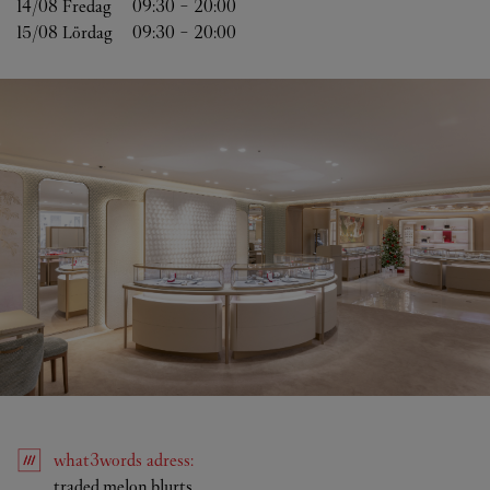
14/08 
Fredag
09:30
-
20:00
15/08 
Lördag
09:30
-
20:00
what3words
adress
:
Link Opens in New Tab
traded.melon.blurts