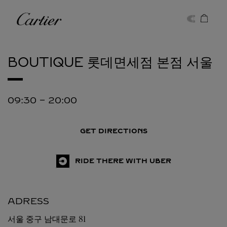
Skip to content
Cartier
Return to Nav
BOUTIQUE 롯데면세점 본점
서울
09:30
-
20:00
GET DIRECTIONS
RIDE THERE WITH UBER
ADRESS
서울
중구 남대문로 81