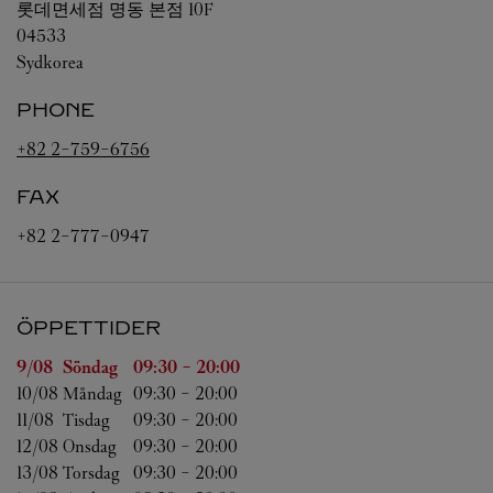
롯데면세점 명동 본점 10F
04533
Sydkorea
PHONE
+82 2-759-6756
FAX
+82 2-777-0947
ÖPPETTIDER
Veckodag
Öppettider
9/08 
Söndag
09:30
-
20:00
10/08 
Måndag
09:30
-
20:00
11/08 
Tisdag
09:30
-
20:00
12/08 
Onsdag
09:30
-
20:00
13/08 
Torsdag
09:30
-
20:00