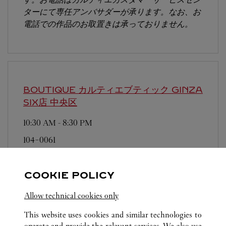
ターにて専任アンバサダーが承ります。なお、お
電話での作品のお取置きは承っておりません。
BOUTIQUE カルティエブティック GINZA
SIX店
中央区
10:30 AM
-
8:30 PM
104-0061
営業日、営業時間は変更になる場合がございま
す。お電話はカルティエカスタマーサービスセン
COOKIE POLICY
ターにて専任アンバサダーが承ります。なお、お
電話での作品のお取置きは承っておりません。
Allow technical cookies only
This website uses cookies and similar technologies to
operate and provide the relevant services. We also use