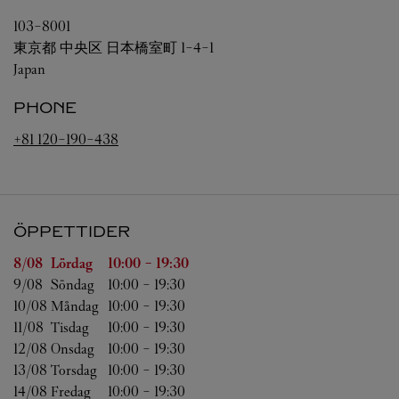
103-8001
東京都
中央区
日本橋室町 1-4-1
Japan
PHONE
+81 120-190-438
ÖPPETTIDER
Veckodag
Öppettider
8/08 
Lördag
10:00
-
19:30
9/08 
Söndag
10:00
-
19:30
10/08 
Måndag
10:00
-
19:30
11/08 
Tisdag
10:00
-
19:30
12/08 
Onsdag
10:00
-
19:30
13/08 
Torsdag
10:00
-
19:30
14/08 
Fredag
10:00
-
19:30