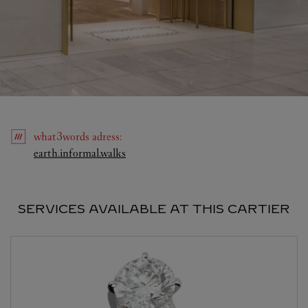
what3words
adress
:
Link Opens in New Tab
earth.informal.walks
SERVICES AVAILABLE AT THIS CARTIER