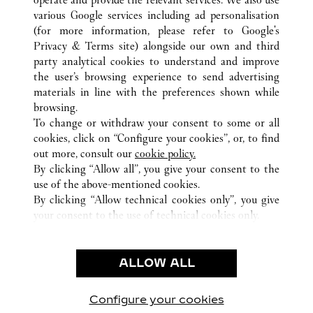
various Google services including ad personalisation
(for more information, please refer to
Google's
Privacy & Terms site
) alongside our own and third
party analytical cookies to understand and improve
ALL CARTIER LOCATIONS
JAPAN
東京都
中央区
the user’s browsing experience to send advertising
日本橋室町 1-4-1
materials in line with the preferences shown while
browsing.
To change or withdraw your consent to some or all
KUNDSERVICE
cookies, click on “Configure your cookies”, or, to find
KONTAKTA OSS
out more, consult our
cookie policy.
HJÄLP
By clicking “Allow all”, you give your consent to the
use of the above-mentioned cookies.
VÅRT FÖRETAG
By clicking “Allow technical cookies only”, you give
your consent to the use of technical cookies only.
LEDIGA TJÄNSTER
JURIDIK OCH SEKRETESS
ALLOW ALL
ANVÄNDNINGSVILLKOR
INTEGRITETSPOLICY
FÖRSÄLJNINGSVILLKOR
Configure your cookies