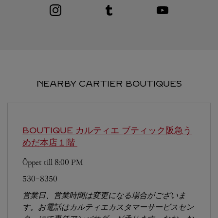
Visit us on Instagram
Link Opens in New Tab
Visit us on Tumblr
Link Opens in New Tab
Visit us on Youtube
Link Opens in New T
NEARBY CARTIER BOUTIQUES
BOUTIQUE カルティエ ブティック阪急う
めだ本店１階
Öppet till
8:00 PM
530-8350
営業日、営業時間は変更になる場合がございま
す。お電話はカルティエカスタマーサービスセン