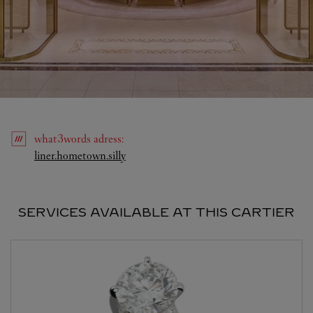
what3words
adress
:
Link Opens in New Tab
liner.hometown.silly
SERVICES AVAILABLE AT THIS CARTIER