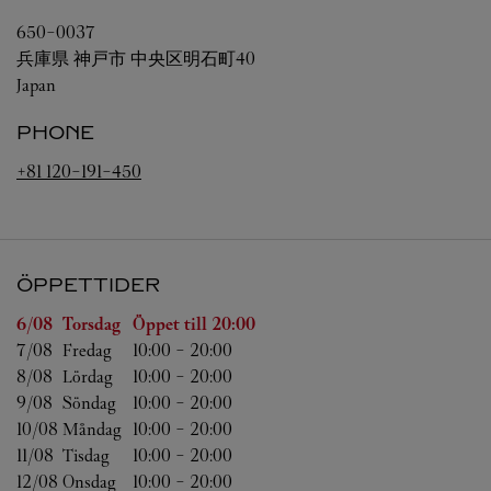
650-0037
兵庫県
神戸市
中央区明石町40
Japan
PHONE
+81 120-191-450
ÖPPETTIDER
Veckodag
Öppettider
6/08 
Torsdag
Öppet till
20:00
7/08 
Fredag
10:00
-
20:00
8/08 
Lördag
10:00
-
20:00
9/08 
Söndag
10:00
-
20:00
10/08 
Måndag
10:00
-
20:00
11/08 
Tisdag
10:00
-
20:00
12/08 
Onsdag
10:00
-
20:00