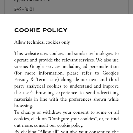
542-8501
営業日、営業時間は変更になる場合がございま
す。お電話はカルティエカスタマーサービスセン
COOKIE POLICY
ターにて専任アンバサダーが承ります。なお、お
電話での作品のお取置きは承っておりません。
Allow technical cookies only
This website uses cookies and similar technologies to
operate and provide the relevant services. We also use
various Google services including ad personalisation
(for more information, please refer to
Google's
Privacy & Terms site
) alongside our own and third
party analytical cookies to understand and improve
ALL CARTIER LOCATIONS
JAPAN
兵庫県
神戸市
the user’s browsing experience to send advertising
中央区明石町40
materials in line with the preferences shown while
browsing.
To change or withdraw your consent to some or all
KUNDSERVICE
cookies, click on “Configure your cookies”, or, to find
KONTAKTA OSS
out more, consult our
cookie policy.
HJÄLP
By clicking “Allow all”, you give your consent to the