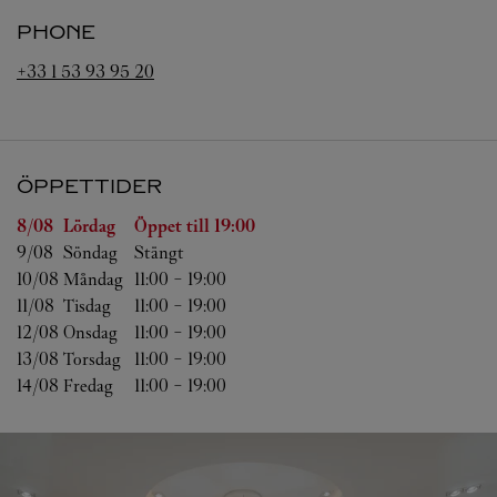
PHONE
+33 1 53 93 95 20
ÖPPETTIDER
Veckodag
Öppettider
8/08 
Lördag
Öppet till
19:00
9/08 
Söndag
Stängt
10/08 
Måndag
11:00
-
19:00
11/08 
Tisdag
11:00
-
19:00
12/08 
Onsdag
11:00
-
19:00
13/08 
Torsdag
11:00
-
19:00
14/08 
Fredag
11:00
-
19:00