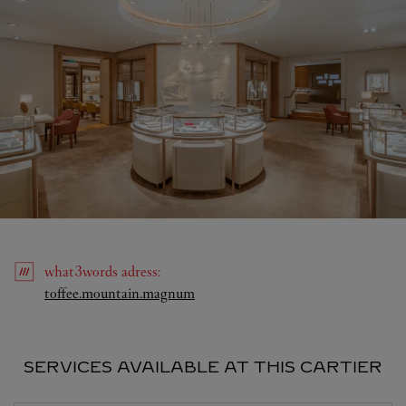
what3words
adress
:
Link Opens in New Tab
toffee.mountain.magnum
SERVICES AVAILABLE AT THIS CARTIER