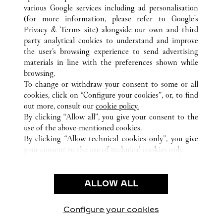
various Google services including ad personalisation
(for more information, please refer to
Google's
Privacy & Terms site
) alongside our own and third
party analytical cookies to understand and improve
ALL CARTIER LOCATIONS
FRANKRIKE
PARIS
the user’s browsing experience to send advertising
51 RUE FRANÇOIS 1ER
materials in line with the preferences shown while
browsing.
To change or withdraw your consent to some or all
KUNDSERVICE
cookies, click on “Configure your cookies”, or, to find
KONTAKTA OSS
out more, consult our
cookie policy.
HJÄLP
By clicking “Allow all”, you give your consent to the
use of the above-mentioned cookies.
VÅRT FÖRETAG
By clicking “Allow technical cookies only”, you give
your consent to the use of technical cookies only.
LEDIGA TJÄNSTER
JURIDIK OCH SEKRETESS
ALLOW ALL
ANVÄNDNINGSVILLKOR
INTEGRITETSPOLICY
FÖRSÄLJNINGSVILLKOR
Configure your cookies