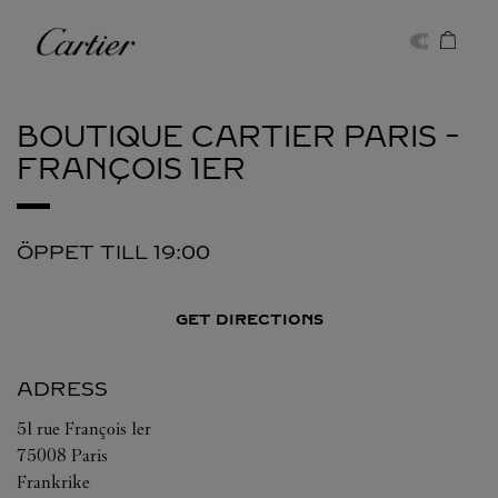
Skip to content
Cartier
Return to Nav
BOUTIQUE CARTIER
PARIS -
FRANÇOIS 1ER
ÖPPET TILL
19:00
GET DIRECTIONS
ADRESS
51 rue François 1er
75008
Paris
Frankrike