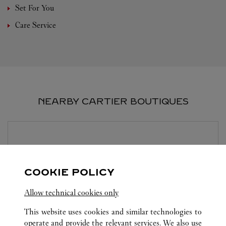
Set For You
Care Service
NEARBY CARTIER BOUTIQUES
BOUTIQUE CARTIER SERRANO
MADRID
COOKIE POLICY
Open until
8:30 PM
Allow technical cookies only
C/ Serrano, 74
This website uses cookies and similar technologies to
operate and provide the relevant services. We also use