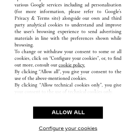
various Google services including ad personalisation
(for more information, please refer to
Google's
Privacy & Terms site
) alongside our own and third
party analytical cookies to understand and improve
the user’s browsing experience to send advertising
ALL CARTIER LOCATIONS
SPAIN
MADRID
materials in line with the preferences shown while
PLAZA CANALEJAS, 1
MADRID
browsing.
To change or withdraw your consent to some or all
cookies, click on “Configure your cookies”, or, to find
CUSTOMER CARE
out more, consult our
cookie policy.
CONTACT US
By clicking “Allow all”, you give your consent to the
FAQ
use of the above-mentioned cookies.
By clicking “Allow technical cookies only”, you give
OUR COMPANY
your consent to the use of technical cookies only.
CAREERS
FIND A BOUTIQUE
ALLOW ALL
LEGAL AREA
PRIVACY POLICY
Configure your cookies