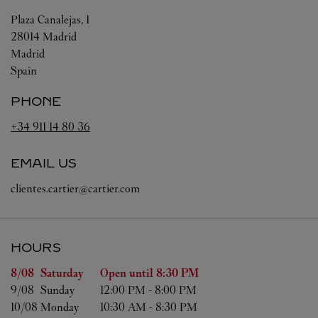
Plaza Canalejas, 1
28014
Madrid
Madrid
Spain
PHONE
+34 911 14 80 36
EMAIL US
clientes.cartier@cartier.com
HOURS
Day of the Week
Hours
8/08 
Saturday
Open until
8:30 PM
9/08 
Sunday
12:00 PM
-
8:00 PM
10/08 
Monday
10:30 AM
-
8:30 PM