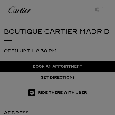
Skip to content
Cartier
Return to Nav
BOUTIQUE CARTIER
MADRID
OPEN UNTIL
8:30 PM
BOOK AN APPOINTMENT
GET DIRECTIONS
RIDE THERE WITH UBER
ADDRESS