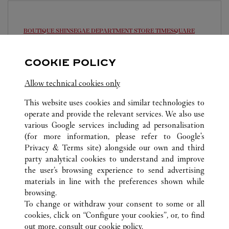
BOUTIQUE SHINSEGAE DEPARTMENT STORE TIMESQUARE
SEOUL
COOKIE POLICY
Open until
8:30 PM
1877-4326
Allow technical cookies only
영업시간 및 휴점일은 영업점의 사정에 따라 변경
This website uses cookies and similar technologies to
될 수 있으므로 방문 전 문의 요망.
operate and provide the relevant services. We also use
various Google services including ad personalisation
(for more information, please refer to
Google's
Privacy & Terms site
) alongside our own and third
party analytical cookies to understand and improve
the user’s browsing experience to send advertising
materials in line with the preferences shown while
SEOUL
ALL CARTIER LOCATIONS
SOUTH KOREA
browsing.
To change or withdraw your consent to some or all
cookies, click on “Configure your cookies”, or, to find
CUSTOMER CARE
out more, consult our
cookie policy.