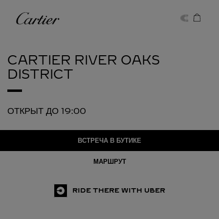
Skip to content
Cartier
Return to Nav
CARTIER
RIVER OAKS
DISTRICT
ОТКРЫТ ДО
19:00
ВСТРЕЧА В БУТИКЕ
МАРШРУТ
RIDE THERE WITH UBER