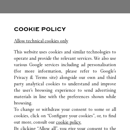
НОВОСТИ CARTIER:
COOKIE POLICY
Visit us on Facebook
Link Opens in New Tab
Visit us on Pinterest
Link Opens in New Tab
Visit us on Twitter
Link Opens in New T
Allow technical cookies only
Visit us on Instagram
Link Opens in New Tab
Visit us on Tumblr
Link Opens in New Tab
Visit us on Youtube
Link Opens in New T
This website uses cookies and similar technologies to
operate and provide the relevant services. We also use
various Google services including ad personalisation
(for more information, please refer to
Google's
ВСЕ ТОЧКИ ПРОДАЖ CARTIER
СОЕДИНЕННЫЕ ШТАТЫ
Privacy & Terms site
) alongside our own and third
party analytical cookies to understand and improve
4444 WESTHEIMER ROAD
TX
HOUSTON
the user’s browsing experience to send advertising
materials in line with the preferences shown while
browsing.
CUSTOMER CARE
To change or withdraw your consent to some or all
CONTACT US
cookies, click on “Configure your cookies”, or, to find
FAQ
out more, consult our
cookie policy.
By clicking “Allow all”, you give your consent to the