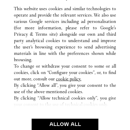
This website uses cookies and similar technologies to
operate and provide the relevant services. We also use
various Google services including ad personalisation
(for more information, please refer to
Google's
ВСЕ ТОЧКИ ПРОДАЖ CARTIER
СОЕДИНЕННЫЕ ШТАТЫ
Privacy & Terms site
) alongside our own and third
party analytical cookies to understand and improve
2100 NORTHERN BLVD
NY
MANHASSET
the user’s browsing experience to send advertising
materials in line with the preferences shown while
browsing.
CUSTOMER CARE
To change or withdraw your consent to some or all
CONTACT US
cookies, click on “Configure your cookies”, or, to find
FAQ
out more, consult our
cookie policy.
By clicking “Allow all”, you give your consent to the
OUR COMPANY
use of the above-mentioned cookies.
CAREERS
By clicking “Allow technical cookies only”, you give
your consent to the use of technical cookies only.
FIND A BOUTIQUE
LEGAL AREA
ALLOW ALL
TERMS OF USE