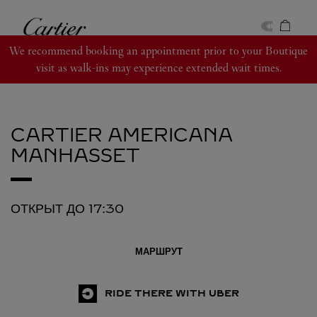
Skip to content
Cartier
Return to Nav
We recommend booking an appointment prior to your Boutique
visit as walk-ins may experience extended wait times.
CARTIER
AMERICANA
MANHASSET
ОТКРЫТ ДО
17:30
МАРШРУТ
RIDE THERE WITH UBER