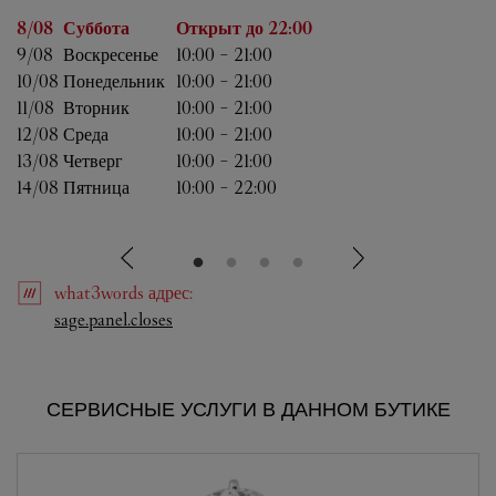
День недели
Часы работы
8/08 
Суббота
Открыт до
22:00
9/08 
Воскресенье
10:00
-
21:00
10/08 
Понедельник
10:00
-
21:00
11/08 
Вторник
10:00
-
21:00
12/08 
Среда
10:00
-
21:00
13/08 
Четверг
10:00
-
21:00
14/08 
Пятница
10:00
-
22:00
what3words
адрес
:
Link Opens in New Tab
sage.panel.closes
СЕРВИСНЫЕ УСЛУГИ В ДАННОМ БУТИКЕ