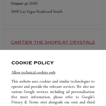
Открыт до
21:00
3600 Las Vegas Boulevard South
CARTIER
THE SHOPS AT CRYSTALS
Открыт до
22:00
3720 Las Vegas Boulevard South
COOKIE POLICY
Allow technical cookies only
This website uses cookies and similar technologies to
operate and provide the relevant services. We also use
various Google services including ad personalisation
(for more information, please refer to
Google's
ВСЕ ТОЧКИ ПРОДАЖ CARTIER
СОЕДИНЕННЫЕ ШТАТЫ
Privacy & Terms site
) alongside our own and third
NV
LAS VEGAS