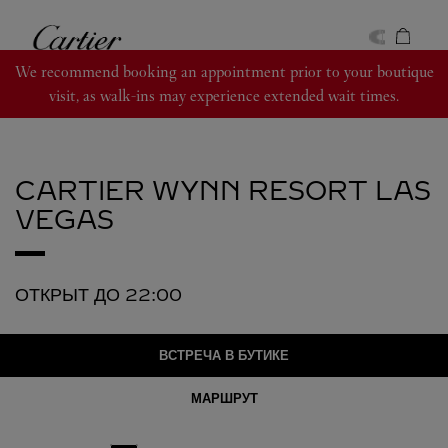
Skip to content
Cartier
Return to Nav
We recommend booking an appointment prior to your boutique
visit, as walk-ins may experience extended wait times.
CARTIER
WYNN RESORT LAS
VEGAS
ОТКРЫТ ДО
22:00
ВСТРЕЧА В БУТИКЕ
МАРШРУТ