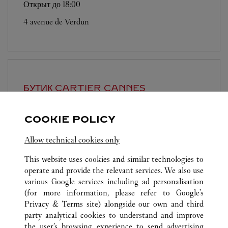
Открыт до
18:00
4 avenue de Verdun
БУТИК CARTIER
CANNES
Открыт до
19:00
COOKIE POLICY
57 Boulevard de La Croisette
Allow technical cookies only
This website uses cookies and similar technologies to
operate and provide the relevant services. We also use
various Google services including ad personalisation
(for more information, please refer to
Google's
Privacy & Terms site
) alongside our own and third
ВСЕ ТОЧКИ ПРОДАЖ CARTIER
МОНАКО
MONACO
party analytical cookies to understand and improve
PLACE DU CASINO
the user’s browsing experience to send advertising