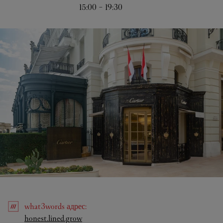
15:00
-
19:30
what3words
адрес
:
Link Opens in New Tab
honest.lined.grow