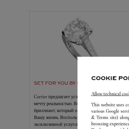
COOKIE PO
SET FOR YOU BY CARTIER
Allow technical coo
Cartier предлагает услугу, чтобы сделать Вашу
мечту реальностью. Выберите оправу и
This website uses c
бриллиант, который озарит своим блеском
various Google serv
& Terms site
) alon
Вашу жизнь. Воспользовавшись этой
browsing experience
эксклюзивной услугой, Вы станете создателем