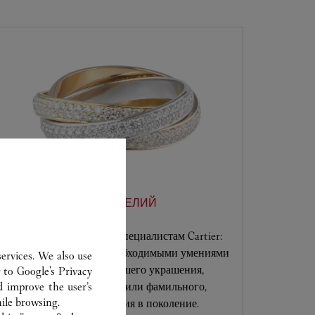
ОБСЛУЖИВАНИЕ ИЗДЕЛИЙ
Доверьте Ваше изделие специалистам Cartier:
только они обладают необходимыми умениями
ervices. We also use
для оценки и ремонта Вашего украшения,
r to
Google's Privacy
d improve the user’s
приобретенного недавно или фамильного,
ile browsing.
переходящего из поколения в поколение.