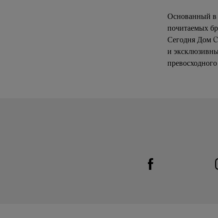
Основанный в 
почитаемых бр
Сегодня Дом C
и эксклюзивны
превосходного 
Visit us on Facebook
Link Opens in New Tab