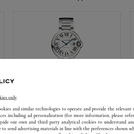
LICY
ЧАСОВАЯ МАСТЕРСКАЯ
kies only
Наши специалисты остаются в вашем полном
распоряжении для проведения диагностики
ookies and similar technologies to operate and provide the relevant s
ваших изделий и оказания моментального
ices including ad personalisation (for more information, please refe
gside our own and third party analytical cookies to understand an
сервисного обслуживания на месте, если это
 to send advertising materials in line with the preferences shown wh
возможно.