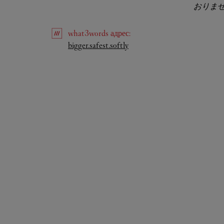
おりま
what3words
адрес
:
Link Opens in New Tab
bigger.safest.softly