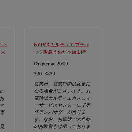
ィッ
БУТИК カルティエ ブティ
大
ック阪急うめだ本店１階
Открыт до
20:00
530-8350
営業日、営業時間は変更に
なる場合がございます。お
に
電話はカルティエカスタマ
お
ーサービスセンターにて専
マ
任アンバサダーが承りま
専
す。なお、お電話での作品
のお取置きは承っておりま
品