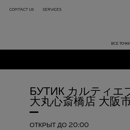
Skip to content
CONTACT US
SERVICES
Return to Nav
ВСЕ ТОЧК
БУТИК カルティ
大丸心斎橋店
大阪
ОТКРЫТ ДО
20:00