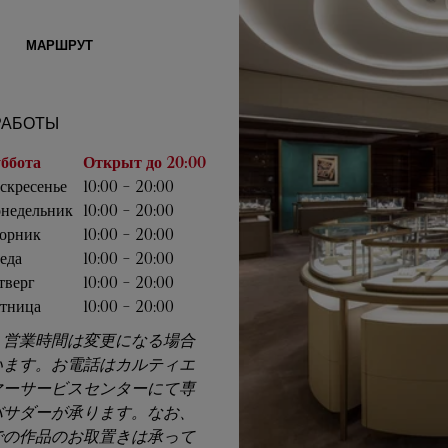
МАРШРУТ
РАБОТЫ
дели
Часы работы
ббота
Открыт до
20:00
скресенье
10:00
-
20:00
недельник
10:00
-
20:00
орник
10:00
-
20:00
еда
10:00
-
20:00
тверг
10:00
-
20:00
тница
10:00
-
20:00
、営業時間は変更になる場合
います。お電話はカルティエ
マーサービスセンターにて専
バサダーが承ります。なお、
での作品のお取置きは承って