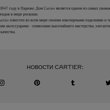
1847 году в Париже, Дом Cartier является одним из самых уваж
ендов в мире роскоши.
artier известен во всем мире своими ювелирными изделиями и ч
ми аксессуарами - символами высочайшего мастерства, элегантн
качества.
НОВОСТИ CARTIER:
Visit us on Instagram
Link Opens in New Tab
Visit us on Pinterest
Link Opens in New Tab
Visit us on Tumblr
Link Opens in New Tab
V
L