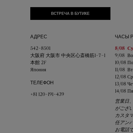
ВСТРЕЧА В БУТИКЕ
АДРЕС
ЧАСЫ 
День не
542-8501
8/08 
Су
大阪府
大阪市
中央区心斎橋筋1-7-1
9/08 
Во
本館 2F
10/08 
По
Япония
11/08 
Вт
12/08 
Ср
ТЕЛЕФОН
13/08 
Че
14/08 
Пя
+81 120-191-439
営業日
がござ
カスタ
任アン
お電話