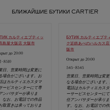
БЛИЖАЙШИЕ БУТИКИ CARTIER
УТИК カルティエブティッ
БУТИК カルティエブテ
髙島屋大阪店
大阪市
ク近鉄あべのハルカス店
阪市
крыт до
20:00
Открыт до
20:00
2-8510
545-8545
業日、営業時間は変更に
る場合がございます。お
営業日、営業時間は変更
話はカルティエカスタマ
なる場合がございます。
サービスセンターにて専
電話はカルティエカスタ
アンバサダーが承りま
ーサービスセンターにて
。なお、お電話での作品
任アンバサダーが承りま
お取置きは承っておりま
す。なお、お電話での作