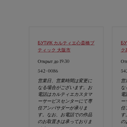
БУТИК カルティエ心斎橋ブ
Б
ティック
大阪市
ク
Открыт до
19:30
От
542-0086
54
営業日、営業時間は変更に
営
なる場合がございます。お
な
電話はカルティエカスタマ
電
ーサービスセンターにて専
ー
任アンバサダーが承りま
任
す。なお、お電話での作品
す
のお取置きは承っておりま
の