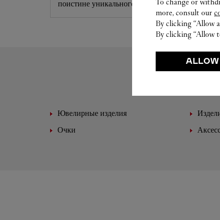
To change or withdra
поистине уникального шедевра.
more, consult our
c
By clicking “Allow a
By clicking “Allow t
ALLOW
Ювелирные изделия
Издели
Очки
Аксес