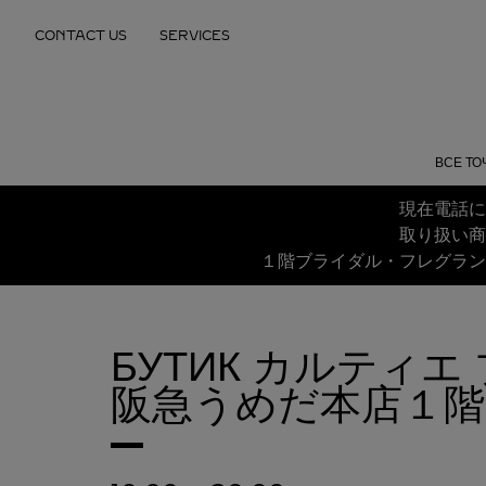
Skip to content
CONTACT US
SERVICES
Return to Nav
ВСЕ ТО
現在電話に
取り扱い商
１階ブライダル・フレグラン
БУТИК カルティエ
阪急うめだ本店１階