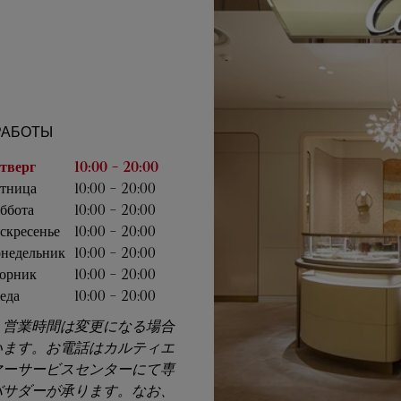
РАБОТЫ
дели
Часы работы
тверг
10:00
-
20:00
тница
10:00
-
20:00
ббота
10:00
-
20:00
скресенье
10:00
-
20:00
недельник
10:00
-
20:00
орник
10:00
-
20:00
еда
10:00
-
20:00
、営業時間は変更になる場合
います。お電話はカルティエ
マーサービスセンターにて専
バサダーが承ります。なお、