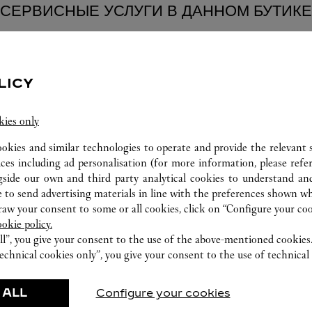
СЕРВИСНЫЕ УСЛУГИ В ДАННОМ БУТИКЕ
LICY
kies only
ookies and similar technologies to operate and provide the relevant s
ices including ad personalisation (for more information, please refe
gside our own and third party analytical cookies to understand an
 to send advertising materials in line with the preferences shown wh
w your consent to some or all cookies, click on “Configure your cook
カスタマーサービス
ookie policy.
ll”, you give your consent to the use of the above-mentioned cookies
カルティエ ブティックでは、お客様のカルテ
echnical cookies only”, you give your consent to the use of technical 
ィエ ウォッチのメンテナンスおよびお修理な
どを承ります。
 ALL
Configure your cookies