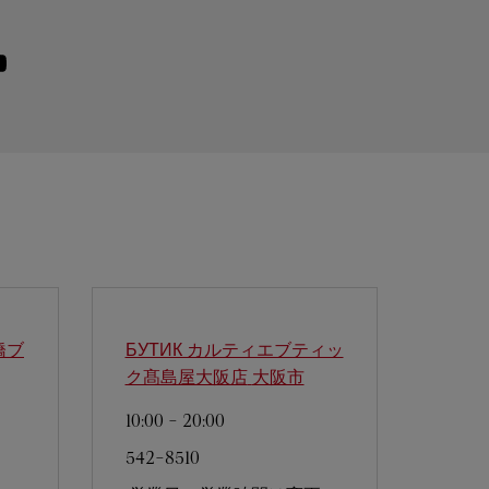
isit us on Youtube
ink Opens in New Tab
橋ブ
БУТИК カルティエブティッ
ク髙島屋大阪店
大阪市
10:00
-
20:00
542-8510