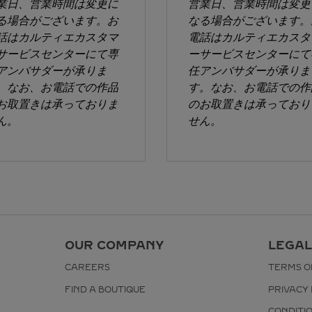
業日、営業時間は変更に
営業日、営業時間は変更
る場合がございます。お
なる場合がございます。
話はカルティエカスタマ
電話はカルティエカスタ
サービスセンターにて専
ーサービスセンターにて
アンバサダーが承りま
任アンバサダーが承りま
。なお、お電話での作品
す。なお、お電話での作
お取置きは承っておりま
のお取置きは承っており
ん。
せん。
OUR COMPANY
LEGAL
CAREERS
TERMS O
FIND A BOUTIQUE
PRIVACY 
CONDITI