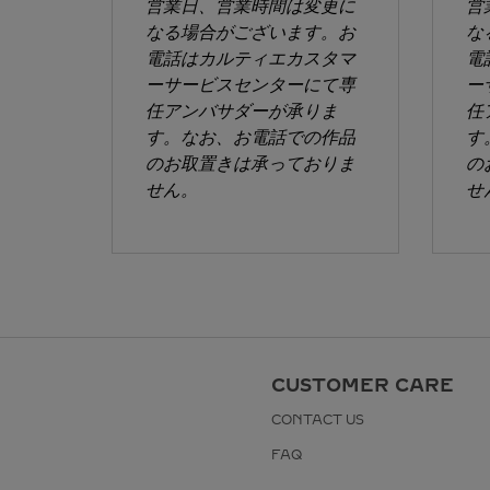
営業日、営業時間は変更に
営
なる場合がございます。お
な
電話はカルティエカスタマ
電
ーサービスセンターにて専
ー
任アンバサダーが承りま
任
す。なお、お電話での作品
す
のお取置きは承っておりま
の
せん。
せ
CUSTOMER CARE
CONTACT US
FAQ