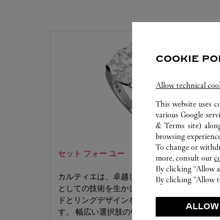
COOKIE PO
Allow technical coo
This website uses c
various Google serv
& Terms site
) alon
browsing experience
To change or withdra
セット フォー ユー
more, consult our
c
By clicking “Allow a
カルティエは、卓越したジュエリーブランド
By clicking “Allow t
としての技術を生かし、お好みのダイヤモン
ドとリングデザインをセッティングいたしま
ALLOW
す。 幅広い選択肢の中から、夢のリングをお