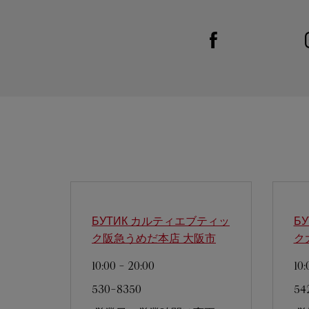
Visit us on Facebook
Link Opens in New Tab
БУТИК カルティエブティッ
Б
ク阪急うめだ本店
大阪市
ク
10:00
-
20:00
10:
530-8350
54