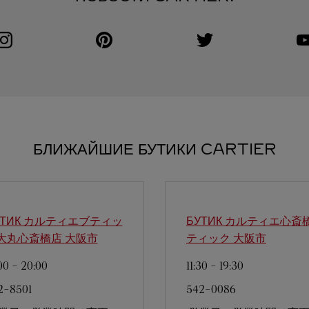
Visit us on Instagram
Link Opens in New Tab
Visit us on Pinterest
Link Opens in New Tab
Visit us on Twitter
Link Opens in New Tab
V
L
БЛИЖАЙШИЕ БУТИКИ CARTIER
УТИК カルティエブティッ
БУТИК カルティエ心斎
大丸心斎橋店
大阪市
ティック
大阪市
00
-
20:00
11:30
-
19:30
2-8501
542-0086