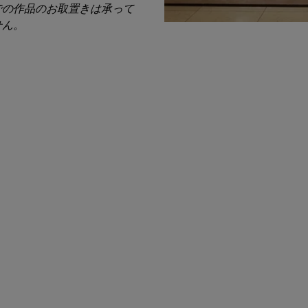
での作品のお取置きは承って
せん。