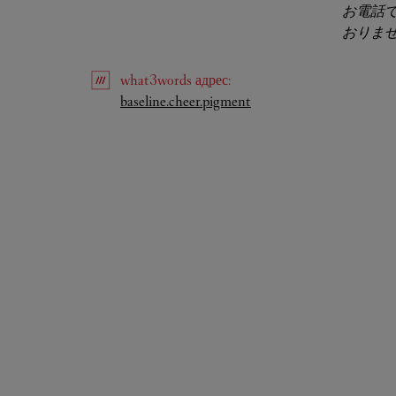
お電話
おりま
what3words
адрес
:
Link Opens in New Tab
baseline.cheer.pigment