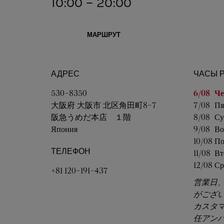
10:00
-
20:00
МАРШРУТ
АДРЕС
ЧАСЫ 
День не
530-8350
6/08 
Че
大阪府
大阪市
北区角田町8-7
7/08 
Пя
阪急うめだ本店 １階
8/08 
Су
Япония
9/08 
Во
10/08 
По
ТЕЛЕФОН
11/08 
Вт
12/08 
Ср
+81 120-191-437
営業日
がござ
カスタ
任アン