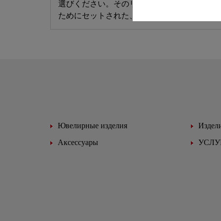
選びください。そのリングは、お客様だけの
ためにセットされた、唯一無二の存在です。
Ювелирные изделия
Издели
Аксессуары
УСЛУ