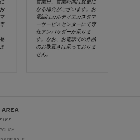
に
営業日、営業時間は変更に
お
なる場合がございます。お
マ
電話はカルティエカスタマ
専
ーサービスセンターにて専
任アンバサダーが承りま
品
す。なお、お電話での作品
ま
のお取置きは承っておりま
せん。
 AREA
F USE
POLICY
ONS OF SALE