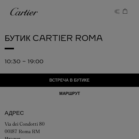
Skip to content
Cartier
Return to Nav
БУТИК CARTIER
ROMA
10:30
-
19:00
ВСТРЕЧА В БУТИКЕ
МАРШРУТ
АДРЕС
Via dei Condotti 80
00187
Roma
RM
Италия