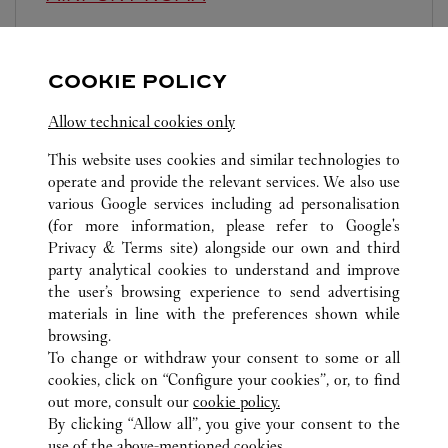
06:00
-
22:00
Terminal 3 - Area E - Aeroporto L. Da Vinci -
COOKIE POLICY
Fiumicino
Allow technical cookies only
This website uses cookies and similar technologies to
operate and provide the relevant services. We also use
various Google services including ad personalisation
(for more information, please refer to
Google's
Privacy & Terms site
) alongside our own and third
ВСЕ ТОЧКИ ПРОДАЖ CARTIER
ИТАЛИЯ
RM
ROMA
party analytical cookies to understand and improve
VIA DEI CONDOTTI 80
the user’s browsing experience to send advertising
materials in line with the preferences shown while
browsing.
CUSTOMER CARE
To change or withdraw your consent to some or all
CONTACT US
cookies, click on “Configure your cookies”, or, to find
FAQ
out more, consult our
cookie policy.
By clicking “Allow all”, you give your consent to the
OUR COMPANY
use of the above-mentioned cookies.