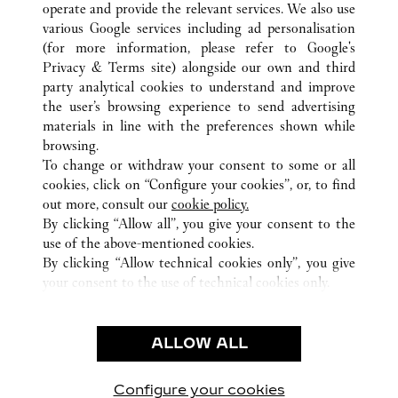
operate and provide the relevant services. We also use
various Google services including ad personalisation
(for more information, please refer to
Google's
ВСЕ ТОЧКИ ПРОДАЖ CARTIER
ГОНКОНГ, САР, КИТАЙ
Privacy & Terms site
) alongside our own and third
party analytical cookies to understand and improve
1 AUSTIN ROAD WEST
KOWLOON
the user’s browsing experience to send advertising
materials in line with the preferences shown while
browsing.
CUSTOMER CARE
To change or withdraw your consent to some or all
CONTACT US
cookies, click on “Configure your cookies”, or, to find
FAQ
out more, consult our
cookie policy.
By clicking “Allow all”, you give your consent to the
OUR COMPANY
use of the above-mentioned cookies.
CAREERS
By clicking “Allow technical cookies only”, you give
your consent to the use of technical cookies only.
FIND A BOUTIQUE
LEGAL AREA
ALLOW ALL
TERMS OF USE
PRIVACY POLICY
CONDITIONS OF SALE
Configure your cookies