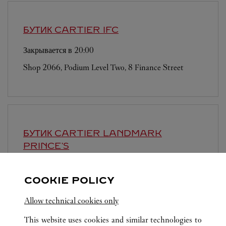
БУТИК CARTIER
IFC
Закрывается в
20:00
Shop 2066, Podium Level Two, 8 Finance Street
БУТИК CARTIER
LANDMARK
PRINCE'S
Закрывается в
19:00
COOKIE POLICY
10 Chater Road
Allow technical cookies only
This website uses cookies and similar technologies to