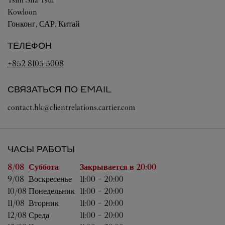
Kowloon
Гонконг, САР, Китай
ТЕЛЕФОН
+852 8105 5008
СВЯЗАТЬСЯ ПО EMAIL
contact.hk@clientrelations.cartier.com
ЧАСЫ РАБОТЫ
День недели
Часы работы
8/08 
Суббота
Закрывается в
20:00
9/08 
Воскресенье
11:00
-
20:00
10/08 
Понедельник
11:00
-
20:00
11/08 
Вторник
11:00
-
20:00
12/08 
Среда
11:00
-
20:00