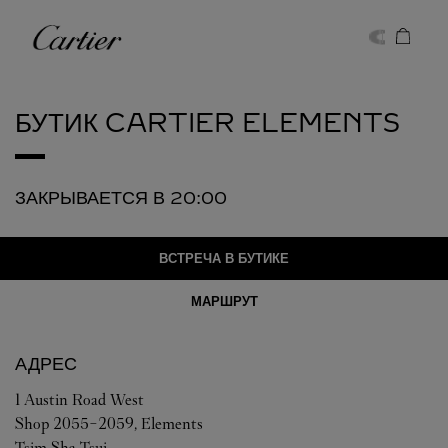
Skip to content
Cartier
Return to Nav
БУТИК CARTIER
ELEMENTS
ЗАКРЫВАЕТСЯ В
20:00
ВСТРЕЧА В БУТИКЕ
МАРШРУТ
АДРЕС
1 Austin Road West
Shop 2055-2059, Elements
Tsim Sha Tsui