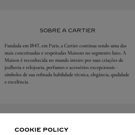
SOBRE A CARTIER
Fundada em 1847, em Paris, a Cartier continua sendo uma das
mais conceituadas e respeitadas Maisons no segmento luxo. A
Maison é reconhecida no mundo inteiro por suas criações de
joalheria e relojoaria, perfumes e acessórios excepcionais -
símbolos de sua refinada habilidade técnica, elegância, qualidade
e excelência.
SIGA-NOS
COOKIE POLICY