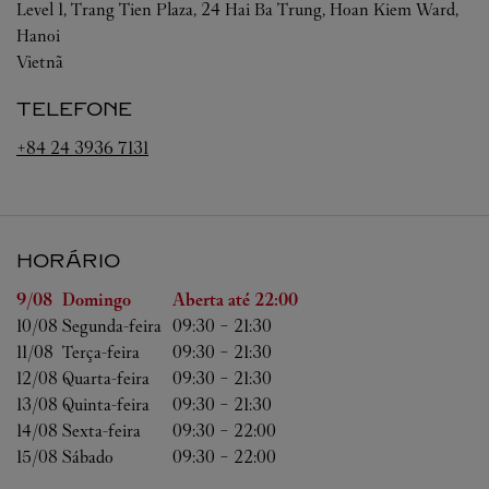
Level 1, Trang Tien Plaza, 24 Hai Ba Trung, Hoan Kiem Ward,
Hanoi
Vietnã
TELEFONE
+84 24 3936 7131
HORÁRIO
Dia da Semana
Horário
9/08 
Domingo
Aberta até
22:00
10/08 
Segunda-feira
09:30
-
21:30
11/08 
Terça-feira
09:30
-
21:30
12/08 
Quarta-feira
09:30
-
21:30
13/08 
Quinta-feira
09:30
-
21:30
14/08 
Sexta-feira
09:30
-
22:00
15/08 
Sábado
09:30
-
22:00