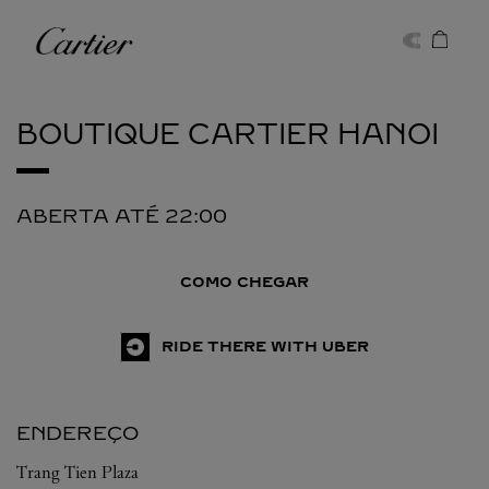
Skip to content
Cartier
Return to Nav
BOUTIQUE CARTIER
HANOI
ABERTA ATÉ
22:00
COMO CHEGAR
RIDE THERE WITH UBER
ENDEREÇO
Trang Tien Plaza