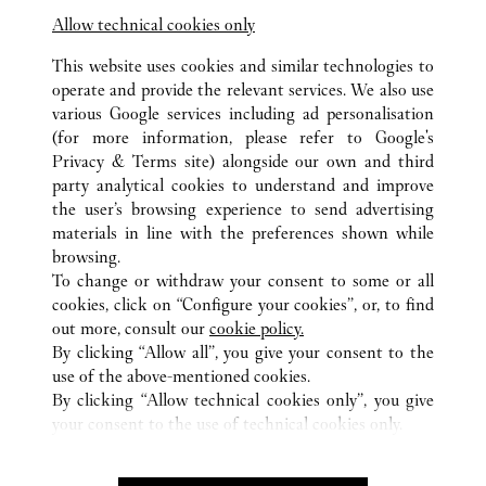
Visit us on Facebook
Link Opens in New Tab
Visit us on Pinterest
Link Opens in New Tab
Visit us on Twitter
Link Opens in New T
Allow technical cookies only
Visit us on Instagram
Link Opens in New Tab
Visit us on Tumblr
Link Opens in New Tab
Visit us on Youtube
Link Opens in New T
This website uses cookies and similar technologies to
operate and provide the relevant services. We also use
various Google services including ad personalisation
(for more information, please refer to
Google's
Privacy & Terms site
) alongside our own and third
party analytical cookies to understand and improve
TODAS AS LOCALIZAÇÕES CARTIER
VIETNÃ
HANOI
the user’s browsing experience to send advertising
TRANG TIEN PLAZA
materials in line with the preferences shown while
browsing.
To change or withdraw your consent to some or all
CUSTOMER CARE
cookies, click on “Configure your cookies”, or, to find
CONTACT US
out more, consult our
cookie policy.
By clicking “Allow all”, you give your consent to the
OUR COMPANY
use of the above-mentioned cookies.
CAREERS
By clicking “Allow technical cookies only”, you give
your consent to the use of technical cookies only.
FIND A BOUTIQUE
LEGAL AREA