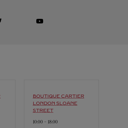
isit us on Twitter
ink Opens in New Tab
Visit us on Youtube
Link Opens in New Tab
R
BOUTIQUE CARTIER
LONDON SLOANE
STREET
10:00
-
18:00