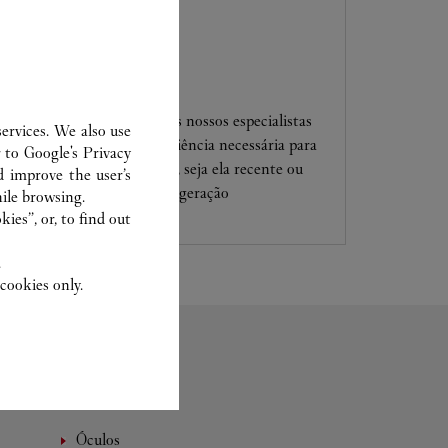
SERVIÇO CLIENTE
Confie suas criações para os nossos especialistas
ervices. We also use
Cartier, só eles têm a experiência necessária para
r to
Google's Privacy
analisar e reparar a sua jóia, seja ela recente ou
d improve the user’s
transmitida de geração em geração
ile browsing.
ies”, or, to find out
.
cookies only.
Óculos