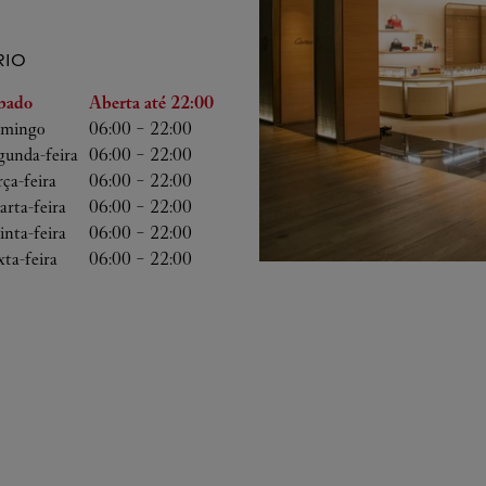
IO
emana
Horário
bado
Aberta até
22:00
mingo
06:00
-
22:00
gunda-feira
06:00
-
22:00
rça-feira
06:00
-
22:00
arta-feira
06:00
-
22:00
inta-feira
06:00
-
22:00
xta-feira
06:00
-
22:00