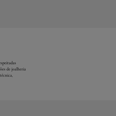
espeitadas
es de joalheria
técnica,