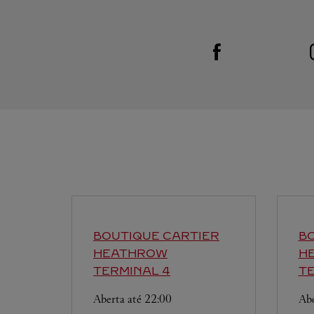
Visit us on Facebook
Link Opens in New Tab
BOUTIQUE CARTIER
BO
HEATHROW
H
TERMINAL 4
TE
Aberta até
22:00
Abe