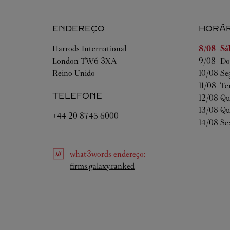
ENDEREÇO
HORÁR
Dia da S
Harrods International
8/08 
Sá
London
TW6 3XA
9/08 
Do
Reino Unido
10/08 
Se
11/08 
Te
TELEFONE
12/08 
Qu
13/08 
Qu
+44 20 8745 6000
14/08 
Se
what3words
endereço
:
Link Opens in New Tab
firms.galaxy.ranked