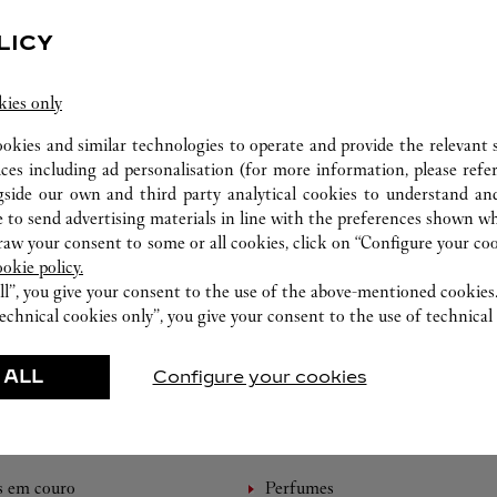
LICY
ATELIÊ RELOJOEIRO
kies only
Os especialistas da Cartier encontram-se a sua
ookies and similar technologies to operate and provide the relevant s
disposição nesta boutique para fazer uma avaliação
ices including ad personalisation (for more information, please refe
das suas peças e, quando possível, oferecer um
gside our own and third party analytical cookies to understand an
atendimento imediato.
 to send advertising materials in line with the preferences shown wh
w your consent to some or all cookies, click on “Configure your cook
ookie policy.
ll”, you give your consent to the use of the above-mentioned cookies
echnical cookies only”, you give your consent to the use of technical 
 ALL
Configure your cookies
CRIAÇÕES APRESENTADAS
s em couro
Perfumes