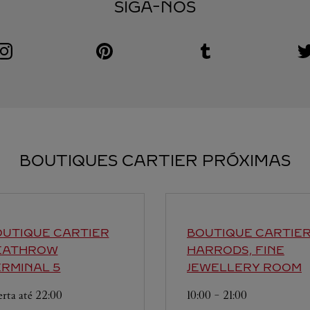
SIGA-NOS
Visit us on Instagram
Link Opens in New Tab
Visit us on Pinterest
Link Opens in New Tab
Visit us on Tumblr
Link Opens in New Tab
V
L
BOUTIQUES CARTIER PRÓXIMAS
UTIQUE CARTIER
BOUTIQUE CARTIE
EATHROW
HARRODS, FINE
RMINAL 5
JEWELLERY ROOM
rta até
22:00
10:00
-
21:00