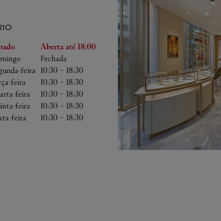
IO
emana
Horário
bado
Aberta até
18:00
mingo
Fechada
gunda-feira
10:30
-
18:30
rça-feira
10:30
-
18:30
arta-feira
10:30
-
18:30
inta-feira
10:30
-
18:30
xta-feira
10:30
-
18:30