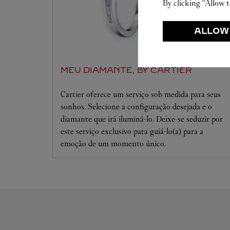
By clicking “Allow t
ALLOW
MEU DIAMANTE, BY CARTIER
Cartier oferece um serviço sob medida para seus
sonhos. Selecione a configuração desejada e o
diamante que irá iluminá-lo. Deixe-se seduzir por
este serviço exclusivo para guiá-lo(a) para a
emoção de um momento único.