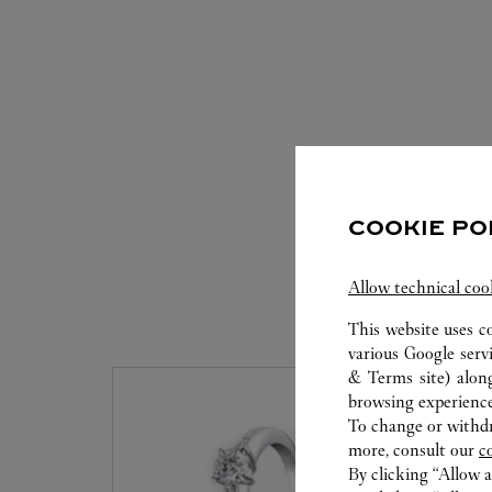
COOKIE PO
Allow technical coo
S
This website uses c
various Google serv
& Terms site
) alon
browsing experience
To change or withdra
more, consult our
c
By clicking “Allow a