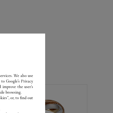
ER
ervices. We also use
r to
Google's Privacy
d improve the user’s
ile browsing.
ies”, or, to find out
.