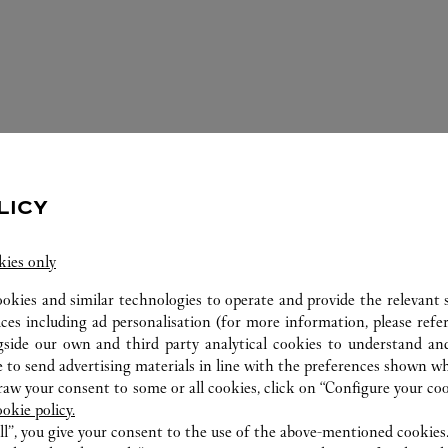
LICY
kies only
ERVIÇOS DISPONÍVEIS NESTA CARTI
ookies and similar technologies to operate and provide the relevant s
ices including ad personalisation (for more information, please refe
gside our own and third party analytical cookies to understand an
 to send advertising materials in line with the preferences shown wh
w your consent to some or all cookies, click on “Configure your cook
ookie policy.
ll”, you give your consent to the use of the above-mentioned cookies