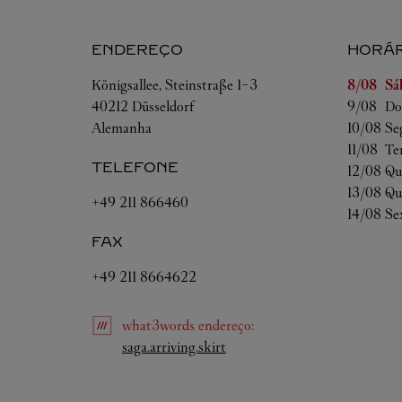
ENDEREÇO
HORÁR
Dia da S
Königsallee, Steinstraße 1-3
8/08 
Sá
40212
Düsseldorf
9/08 
Do
Alemanha
10/08 
Se
11/08 
Te
TELEFONE
12/08 
Qu
13/08 
Qu
+49 211 866460
14/08 
Se
FAX
+49 211 8664622
what3words
endereço
:
Link Opens in New Tab
saga.arriving.skirt