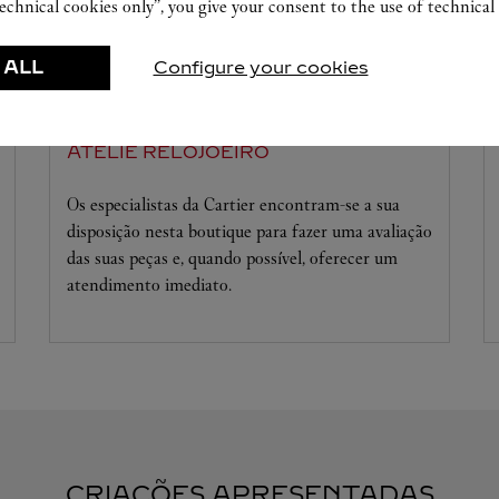
echnical cookies only”, you give your consent to the use of technical 
 ALL
Configure your cookies
ATELIÊ RELOJOEIRO
Os especialistas da Cartier encontram-se a sua
disposição nesta boutique para fazer uma avaliação
das suas peças e, quando possível, oferecer um
atendimento imediato.
CRIAÇÕES APRESENTADAS