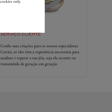
cookies only.
SERVIÇO CLIENTE
Confie suas criações para os nossos especialistas
Cartier, só eles têm a experiência necessária para
analisar e reparar a sua jóia, seja ela recente ou
transmitida de geração em geração