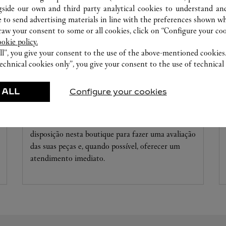
gside our own and third party analytical cookies to understand an
 to send advertising materials in line with the preferences shown wh
w your consent to some or all cookies, click on “Configure your cook
ookie policy.
ll”, you give your consent to the use of the above-mentioned cookies
echnical cookies only”, you give your consent to the use of technical 
 ALL
Configure your cookies
ATELIÊ RELOJOEIRO
Os especialistas da Cartier encontram-se a sua
disposição nesta boutique para fazer uma avaliação
das suas peças e, quando possível, oferecer um
atendimento imediato.