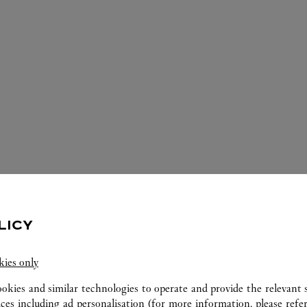
LICY
ERVIÇOS DISPONÍVEIS NESTA CARTI
kies only
ookies and similar technologies to operate and provide the relevant s
ices including ad personalisation (for more information, please refe