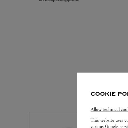
COOKIE PO
S
Allow technical coo
This website uses c
various Google serv