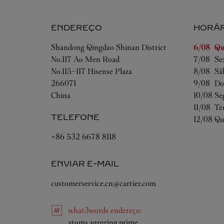
ENDEREÇO
HORÁR
Dia da S
Shandong
Qingdao
Shinan District
6/08 
Qu
No.117 Ao Men Road
7/08 
Se
No.115-117 Hisense Plaza
8/08 
Sá
266071
9/08 
Do
China
10/08 
Se
11/08 
Te
TELEFONE
12/08 
Qu
+86 532 6678 8118
ENVIAR E-MAIL
customerservice.cn@cartier.com
what3words
endereço
:
Link Opens in New Tab
atoms.agreeing.prime