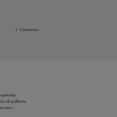
Casamento
espeitadas
es de joalheria
técnica,