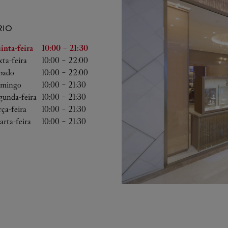
IO
emana
Horário
inta-feira
10:00
-
21:30
xta-feira
10:00
-
22:00
bado
10:00
-
22:00
mingo
10:00
-
21:30
gunda-feira
10:00
-
21:30
rça-feira
10:00
-
21:30
arta-feira
10:00
-
21:30