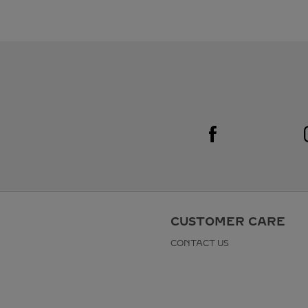
Visit us on Facebook
Link Opens in New Tab
CUSTOMER CARE
CONTACT US