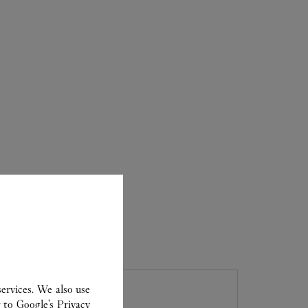
ER
ervices. We also use
r to
Google's Privacy