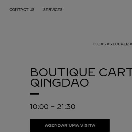
Skip to content
CONTACT US
SERVICES
Return to Nav
TODAS AS LOCALIZ
BOUTIQUE CART
QINGDAO
10:00
-
21:30
AGENDAR UMA VISITA