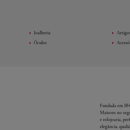
Joalheria
Artigo
Óculos
Acessó
Fundada em 1847
Maisons no segm
e relojoaria, pe
elegância, quali