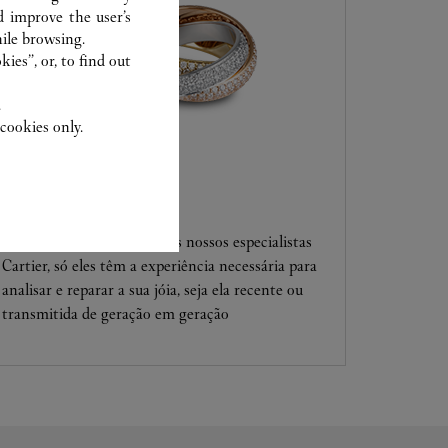
d improve the user’s
ile browsing.
ies”, or, to find out
.
cookies only.
SERVIÇO CLIENTE
Confie suas criações para os nossos especialistas
Cartier, só eles têm a experiência necessária para
analisar e reparar a sua jóia, seja ela recente ou
transmitida de geração em geração