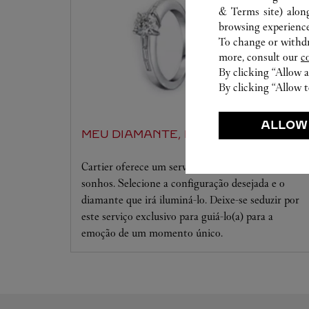
& Terms site
) alon
browsing experience
To change or withdra
more, consult our
c
By clicking “Allow a
By clicking “Allow t
ALLOW
MEU DIAMANTE, BY CARTIER
Cartier oferece um serviço sob medida para seus
sonhos. Selecione a configuração desejada e o
diamante que irá iluminá-lo. Deixe-se seduzir por
este serviço exclusivo para guiá-lo(a) para a
emoção de um momento único.