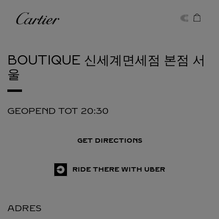
Skip to content
Cartier
Return to Nav
BOUTIQUE 신세계면세점 본점
서
울
GEOPEND TOT
20:30
GET DIRECTIONS
RIDE THERE WITH UBER
ADRES