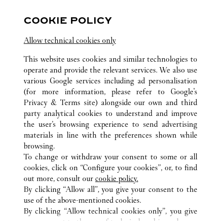
영업시간 및 휴점일은 영업점의 사정에 따라 변경
COOKIE POLICY
될 수 있으므로 방문 전 문의 요망.
Allow technical cookies only
This website uses cookies and similar technologies to
operate and provide the relevant services. We also use
various Google services including ad personalisation
(for more information, please refer to
Google's
Privacy & Terms site
) alongside our own and third
ALL CARTIER LOCATIONS
ZUID-KOREA
서울
party analytical cookies to understand and improve
서울특별시 중구 퇴계로 77
the user’s browsing experience to send advertising
materials in line with the preferences shown while
browsing.
KLANTENSERVICE
To change or withdraw your consent to some or all
CONTACT
cookies, click on “Configure your cookies”, or, to find
VEELGESTELDE VRAGEN
out more, consult our
cookie policy.
By clicking “Allow all”, you give your consent to the
ONS BEDRIJF
use of the above-mentioned cookies.
CARRIÈRES
By clicking “Allow technical cookies only”, you give