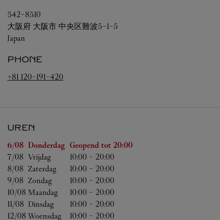
542-8510
大阪府
大阪市
中央区難波5-1-5
Japan
PHONE
+81 120-191-420
UREN
Weekdag
Uren
6/08 
Donderdag
Geopend tot
20:00
7/08 
Vrijdag
10:00
-
20:00
8/08 
Zaterdag
10:00
-
20:00
9/08 
Zondag
10:00
-
20:00
10/08 
Maandag
10:00
-
20:00
11/08 
Dinsdag
10:00
-
20:00
12/08 
Woensdag
10:00
-
20:00