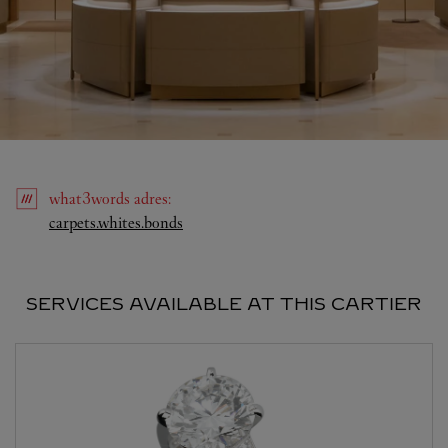
what3words
adres
:
Link Opens in New Tab
carpets.whites.bonds
SERVICES AVAILABLE AT THIS CARTIER