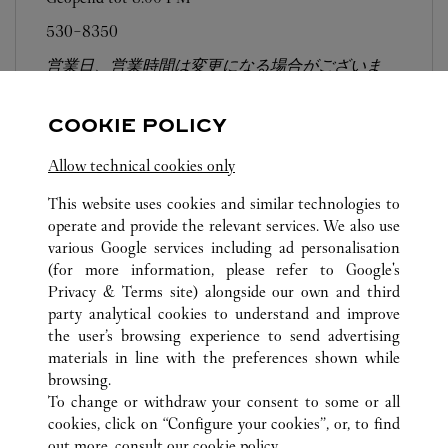
530-8350
営業日、営業時間は変更になる場合がございま
す。お電話はカルティエカスタマーサービスセン
ターにて専任アンバサダーが承ります。なお、お
COOKIE POLICY
電話での作品のお取置きは承っておりません。
Allow technical cookies only
This website uses cookies and similar technologies to
operate and provide the relevant services. We also use
various Google services including ad personalisation
(for more information, please refer to
Google's
Privacy & Terms site
) alongside our own and third
ALL CARTIER LOCATIONS
JAPAN
大阪府
大阪市
party analytical cookies to understand and improve
中央区難波5-1-5
the user’s browsing experience to send advertising
materials in line with the preferences shown while
browsing.
KLANTENSERVICE
To change or withdraw your consent to some or all
CONTACT
cookies, click on “Configure your cookies”, or, to find
VEELGESTELDE VRAGEN
out more, consult our
cookie policy.