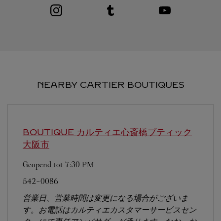
Visit us on Instagram
Link Opens in New Tab
Visit us on Tumblr
Link Opens in New Tab
Visit us on Youtube
Link Opens in New T
NEARBY CARTIER BOUTIQUES
BOUTIQUE カルティエ心斎橋ブティック
大阪市
Geopend tot
7:30 PM
542-0086
営業日、営業時間は変更になる場合がございま
す。お電話はカルティエカスタマーサービスセン