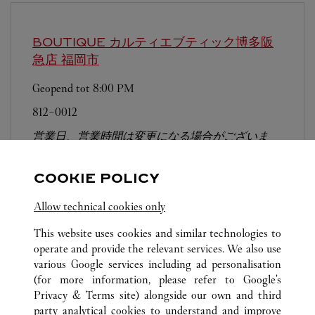
BOUTIQUE カルティエブティック博多阪
急店
福岡市
Geopend tot
8:00 PM
812-0012
営業日、営業時間は変更になる場合がございま
す。お電話はカルティエカスタマーサービスセン
ターにて専任アンバサダーが承ります。なお、お
COOKIE POLICY
電話での作品のお取置きは承っておりません。
Allow technical cookies only
This website uses cookies and similar technologies to
operate and provide the relevant services. We also use
various Google services including ad personalisation
(for more information, please refer to
Google's
Privacy & Terms site
) alongside our own and third
ALL CARTIER LOCATIONS
JAPAN
福岡県
福岡市
party analytical cookies to understand and improve
中央区天神1-4-1