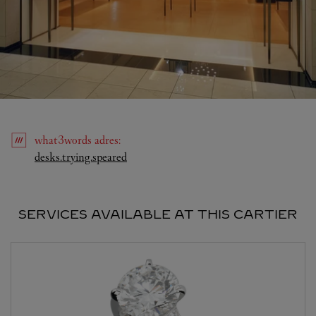
what3words
adres
:
Link Opens in New Tab
desks.trying.speared
SERVICES AVAILABLE AT THIS CARTIER