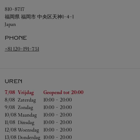
810-8717
福岡県
福岡市
中央区天神1-4-1
Japan
PHONE
+81 120-191-751
UREN
Weekdag
Uren
7/08 
Vrijdag
Geopend tot
20:00
8/08 
Zaterdag
10:00
-
20:00
9/08 
Zondag
10:00
-
20:00
10/08 
Maandag
10:00
-
20:00
11/08 
Dinsdag
10:00
-
20:00
12/08 
Woensdag
10:00
-
20:00
13/08 
Donderdag
10:00
-
20:00