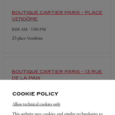
BOUTIQUE CARTIER
PARIS - PLACE
VENDÔME
11:00 AM
-
7:00 PM
23 place Vendôme
BOUTIQUE CARTIER
PARIS - 13 RUE
DE LA PAIX
11:00 AM
-
7:00 PM
COOKIE POLICY
13 rue de la Paix
Allow technical cookies only
This website uses cookies and similar technologies to