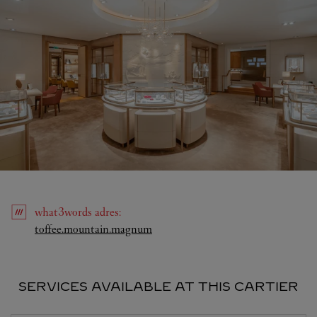
what3words
adres
:
Link Opens in New Tab
toffee.mountain.magnum
SERVICES AVAILABLE AT THIS CARTIER