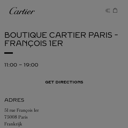
Skip to content
Cartier
Return to Nav
BOUTIQUE CARTIER
PARIS -
FRANÇOIS 1ER
11:00
-
19:00
GET DIRECTIONS
ADRES
51 rue François 1er
75008
Paris
Frankrijk