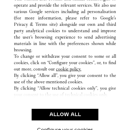
operate and provide the relevant services. We also use
various Google services including ad personalisation
(for more information, please refer to
Google's
Privacy & Terms site
) alongside our own and third
ALL CARTIER LOCATIONS
FRANKRIJK
PARIS
party analytical cookies to understand and improve
51 RUE FRANÇOIS 1ER
the user’s browsing experience to send advertising
materials in line with the preferences shown while
browsing.
KLANTENSERVICE
To change or withdraw your consent to some or all
CONTACT
cookies, click on “Configure your cookies”, or, to find
VEELGESTELDE VRAGEN
out more, consult our
cookie policy.
By clicking “Allow all”, you give your consent to the
ONS BEDRIJF
use of the above-mentioned cookies.
CARRIÈRES
By clicking “Allow technical cookies only”, you give
your consent to the use of technical cookies only.
EEN BOUTIQUE VINDEN
JURIDISCHE KENNISGEVING EN PRIVACY
ALLOW ALL
GEBRUIKSVOORWAARDEN
PRIVACYBELEID
VERKOOPVOORWAARDEN
Configure your cookies