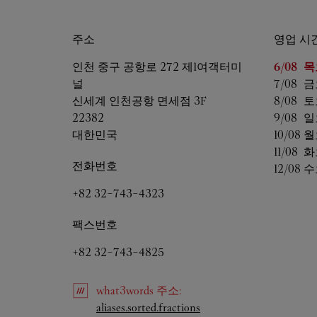
주소
영업 시
요일
영업
인천
중구 공항로 272 제1여객터미
6/08 
목
널
7/08 
금
신세계 인천공항 면세점 3F
8/08 
토
22382
9/08 
일
대한민국
10/08 
월
11/08 
화
전화번호
12/08 
수
+82 32-743-4323
팩스번호
+82 32-743-4825
what3words
주소
:
Link Opens in New Tab
aliases.sorted.fractions