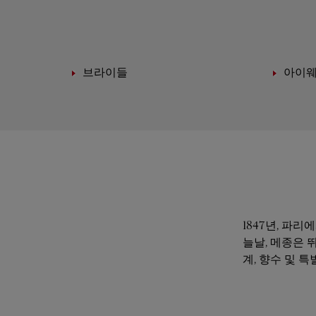
브라이들
아이
1847년, 파
늘날, 메종은 
계, 향수 및 