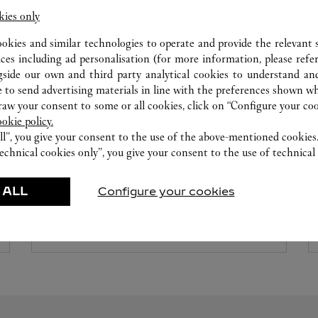
kies only
ookies and similar technologies to operate and provide the relevant s
ices including ad personalisation (for more information, please refe
gside our own and third party analytical cookies to understand an
 to send advertising materials in line with the preferences shown wh
w your consent to some or all cookies, click on “Configure your cook
ookie policy.
워치메이킹 워크숍
ll”, you give your consent to the use of the above-mentioned cookies
echnical cookies only”, you give your consent to the use of technical 
까르띠에 전문가들은 최대한 신속한 서비스를
제공하고자 노력하고 있습니다
 ALL
Configure your cookies