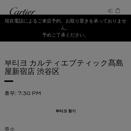
Skip to content
까르띠에
Return to Nav
現在電話によるご来店予約、お取り置きを承っておりませ
ん。
予めご了承ください。
부티크 カルティエブティック髙島
屋新宿店
渋谷区
휴무:
7:30 PM
부티크 찾기
주소