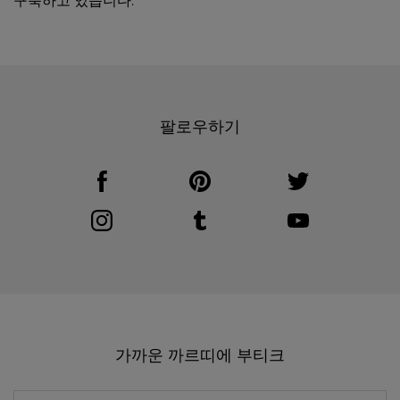
구축하고 있습니다.
팔로우하기
Visit us on Facebook
Link Opens in New Tab
Visit us on Pinterest
Link Opens in New Tab
Visit us on Twitter
Link Opens in New T
Visit us on Instagram
Link Opens in New Tab
Visit us on Tumblr
Link Opens in New Tab
Visit us on Youtube
Link Opens in New T
가까운 까르띠에 부티크