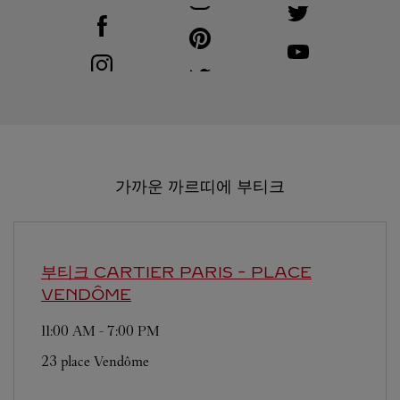
Visit us on Facebook
Link Opens in New Tab
Visit us on Pinterest
Link Opens in New Tab
Visit us on Youtube
Link Opens in New T
Visit us on Instagram
Link Opens in New Tab
Visit us on Twitter
Link Opens in New Tab
가까운 까르띠에 부티크
부티크 CARTIER
PARIS - PLACE
VENDÔME
11:00 AM
-
7:00 PM
23 place Vendôme