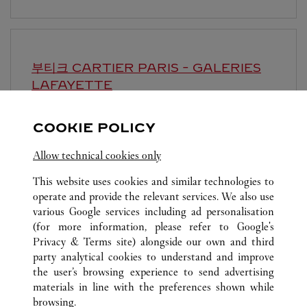
부티크 CARTIER
PARIS - GALERIES
LAFAYETTE
10:00 AM
-
8:00 PM
COOKIE POLICY
40 boulevard Haussmann
Allow technical cookies only
This website uses cookies and similar technologies to
operate and provide the relevant services. We also use
various Google services including ad personalisation
(for more information, please refer to
Google's
Privacy & Terms site
) alongside our own and third
전체 까르띠에 부티크 위치
프랑스
PARIS
party analytical cookies to understand and improve
9 RUE DE LA MONNAIE
the user’s browsing experience to send advertising
materials in line with the preferences shown while
browsing.
CUSTOMER CARE