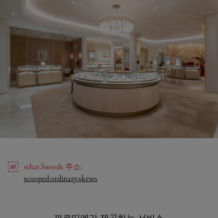
what3words
주소
:
Link Opens in New Tab
scooped.ordinary.skews
까르띠에가 제공하는 서비스