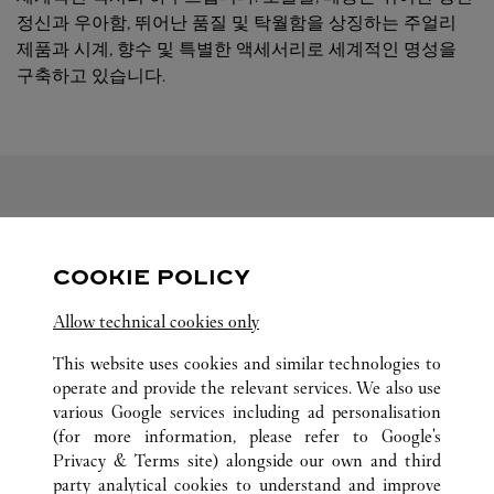
정신과 우아함, 뛰어난 품질 및 탁월함을 상징하는 주얼리
제품과 시계, 향수 및 특별한 액세서리로 세계적인 명성을
구축하고 있습니다.
팔로우하기
COOKIE POLICY
Visit us on Facebook
Link Opens in New Tab
Visit us on Pinterest
Link Opens in New Tab
Visit us on Twitter
Link Opens in New T
Allow technical cookies only
Visit us on Instagram
Link Opens in New Tab
Visit us on Tumblr
Link Opens in New Tab
Visit us on Youtube
Link Opens in New T
This website uses cookies and similar technologies to
operate and provide the relevant services. We also use
various Google services including ad personalisation
(for more information, please refer to
Google's
Privacy & Terms site
) alongside our own and third
전체 까르띠에 부티크 위치
오스트리아
WIEN
party analytical cookies to understand and improve
KOHLMARKT 1