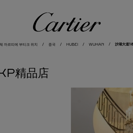
까르띠에
沙湖大道1
체 까르띠에 부티크 위치
중국
HUBEI
WUHAN
KP精品店