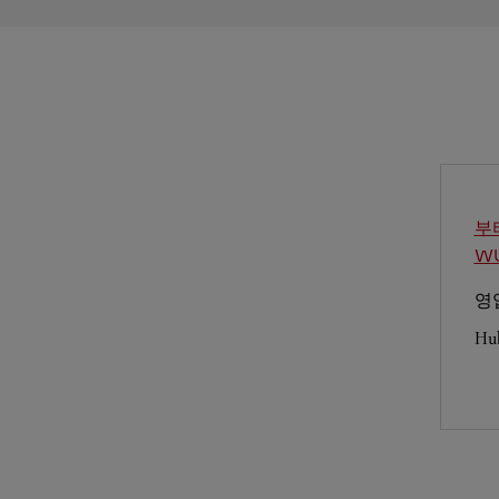
부
W
영
Hu