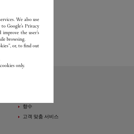
ervices. We also use
r to
Google's Privacy
d improve the user’s
ile browsing.
ies”, or, to find out
.
cookies only.
향수
고객 맞춤 서비스