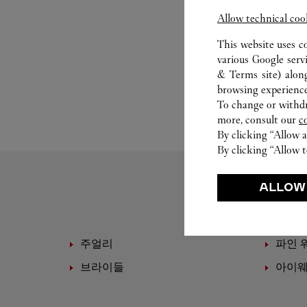
Allow technical coo
This website uses c
various Google serv
& Terms site
) alon
browsing experience
To change or withdra
more, consult our
c
By clicking “Allow a
By clicking “Allow t
ALLOW
주얼리
파인 
브라이들
아이