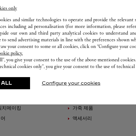
kies only
ookies and similar technologies to operate and provide the relevant s
ices including ad personalisation (for more information, please refe
gside our own and third party analytical cookies to understand an
 to send advertising materials in line with the preferences shown wh
w your consent to some or all cookies, click on “Configure your cook
ookie policy.
ll”, you give your consent to the use of the above-mentioned cookies
echnical cookies only”, you give your consent to the use of technical 
 ALL
Configure your cookies
주요 제품
워치메이킹
가죽 제품
웨어
액세서리