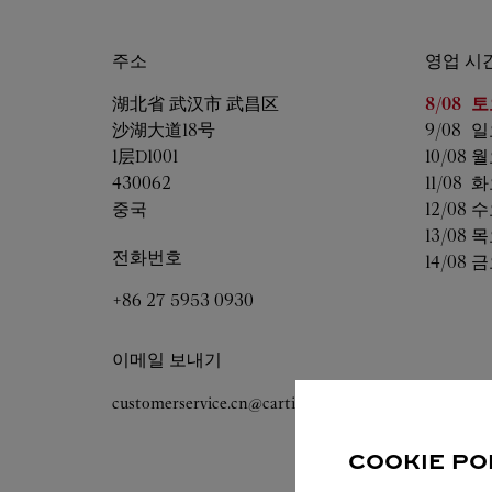
주소
영업 시
요일
영업
湖北省
武汉市
武昌区
8/08 
토
沙湖大道18号
9/08 
일
1层D1001
10/08 
월
430062
11/08 
화
중국
12/08 
수
13/08 
목
전화번호
14/08 
금
+86 27 5953 0930
이메일 보내기
customerservice.cn@cartier.com
COOKIE PO