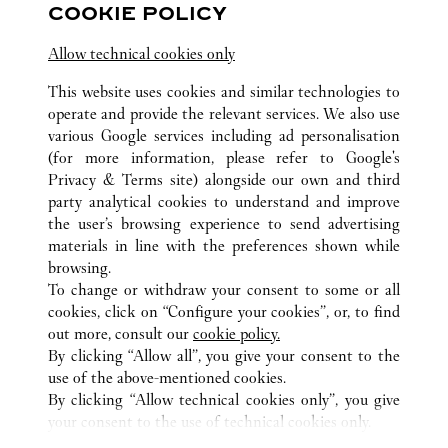
COOKIE POLICY
Allow technical cookies only
This website uses cookies and similar technologies to
operate and provide the relevant services. We also use
various Google services including ad personalisation
TUTTI GLI INDIRIZZI CARTIER
EMIRATI ARABI UNITI
(for more information, please refer to
Google's
DUBAI MALL FASHION AVENUE
DUBAI
DUBAI
Privacy & Terms site
) alongside our own and third
party analytical cookies to understand and improve
the user’s browsing experience to send advertising
materials in line with the preferences shown while
ASSISTENZA CLIENTI
browsing.
CONTATTACI
To change or withdraw your consent to some or all
FAQ
cookies, click on “Configure your cookies”, or, to find
FAQ
out more, consult our
cookie policy.
By clicking “Allow all”, you give your consent to the
CHI SIAMO
use of the above-mentioned cookies.
LAVORA CON NOI
By clicking “Allow technical cookies only”, you give
your consent to the use of technical cookies only.
TROVA UNA BOUTIQUE