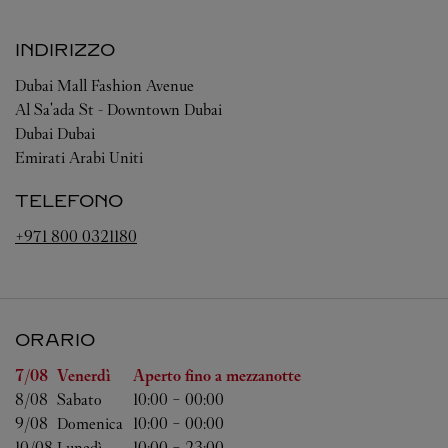
INDIRIZZO
Dubai Mall Fashion Avenue
Al Sa'ada St - Downtown Dubai
Dubai
Dubai
Emirati Arabi Uniti
TELEFONO
+971 800 0321180
ORARIO
Giorno della settimana
Orario
7/08 
Venerdì
Aperto fino a mezzanotte
8/08 
Sabato
10:00
-
00:00
9/08 
Domenica
10:00
-
00:00
10/08 
Lunedì
10:00
-
23:00