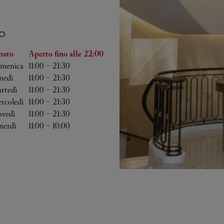
O
lla settimana
Orario
bato
Aperto fino alle
22:00
menica
11:00
-
21:30
nedì
11:00
-
21:30
rtedì
11:00
-
21:30
rcoledì
11:00
-
21:30
ovedì
11:00
-
21:30
nerdì
11:00
-
10:00