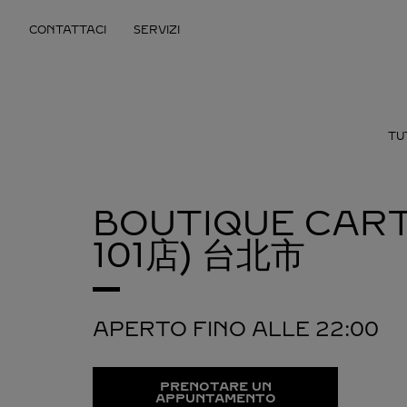
Skip to content
CONTATTACI
SERVIZI
Return to Nav
TUT
BOUTIQUE CAR
101店)
台北市
APERTO FINO ALLE
22:00
PRENOTARE UN
APPUNTAMENTO