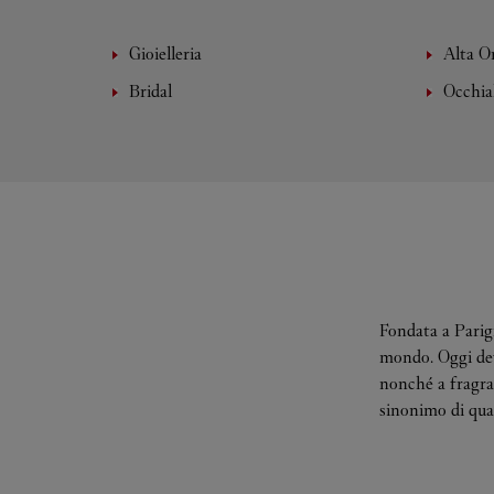
Gioielleria
Alta O
Bridal
Occhia
Fondata a Parigi
mondo. Oggi deve
nonché a fragran
sinonimo di qual