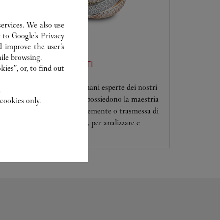
ervices. We also use
r to
Google's Privacy
d improve the user’s
ile browsing.
ASSISTENZA CLIENTI
ies”, or, to find out
Affidi le sue creazioni alle mani esperte dei nostri
.
artigiani Cartier. Solo loro possiedono la maestria
cookies only.
necessaria, acquisita recentemente o trasmessa di
generazione in generazione, per analizzare e
riparare i suoi gioielli.