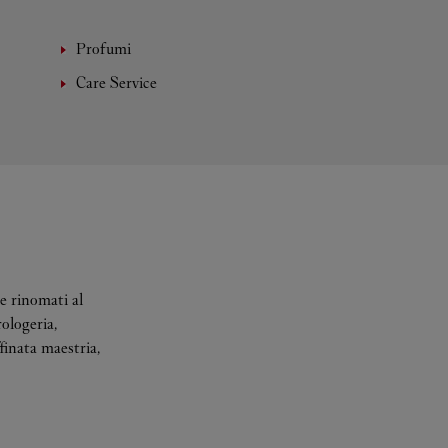
Profumi
Care Service
e rinomati al
rologeria,
finata maestria,