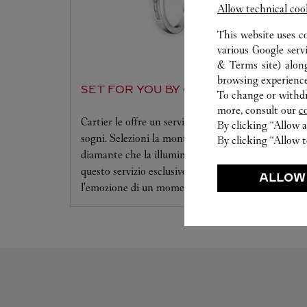
Allow technical coo
This website uses c
various Google serv
& Terms site
) alon
browsing experience
SET FOR YOU BY CARTIER
To change or withdra
more, consult our
c
Cartier le offre un servizio all'altezza dei suoi
By clicking “Allow a
sogni. Selezioni la montatura desiderata e il
By clicking “Allow t
diamante che la illuminerà. Si lasci sedurre da
questo servizio esclusivo che la condurrà verso
ALLOW
l'emozione di un momento unico.