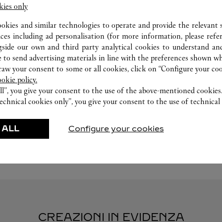
kies only
ookies and similar technologies to operate and provide the relevant s
ices including ad personalisation (for more information, please refe
gside our own and third party analytical cookies to understand an
 to send advertising materials in line with the preferences shown wh
LABORATORIO DI OROLOGERIA
w your consent to some or all cookies, click on “Configure your cook
ookie policy.
I nostri esperti Cartier sono a vostra disposizione
ll”, you give your consent to the use of the above-mentioned cookies
in questa boutique per effettuare una diagnosi
echnical cookies only”, you give your consent to the use of technical 
della vostra creazione e procedere, quando
possibile, alla risoluzione immediata del problema.
 ALL
Configure your cookies
CREAZIONI IN EVIDENZA