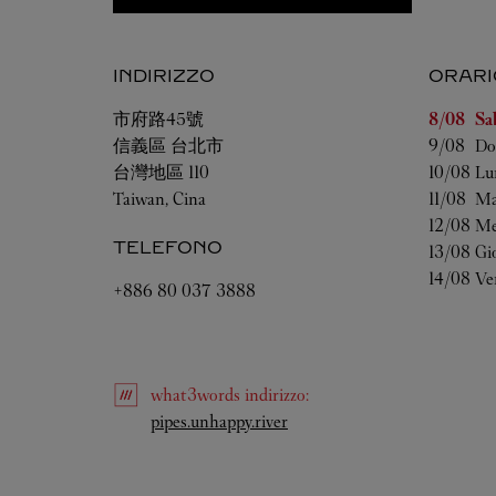
INDIRIZZO
ORARI
Giorno de
市府路45號
8/08 
Sa
信義區
台北市
9/08 
Do
台灣地區
110
10/08 
Lu
Taiwan, Cina
11/08 
Ma
12/08 
Me
TELEFONO
13/08 
Gi
14/08 
Ve
+886 80 037 3888
what3words
indirizzo
:
Link Opens in New Tab
pipes.unhappy.river