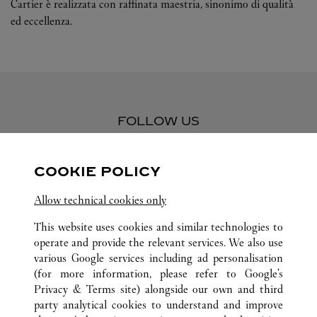
Cartier è realizzata con raffinata maestria, sinonimo di qualità
ed eccellenza.
FOLLOW US
Visit us on Facebook
Link Opens in New Tab
Visit us on Pinterest
Link Opens in New Tab
Visit us on Twitter
Link Opens in New T
COOKIE POLICY
Visit us on Instagram
Link Opens in New Tab
Visit us on Tumblr
Link Opens in New Tab
Visit us on Youtube
Link Opens in New T
Allow technical cookies only
This website uses cookies and similar technologies to
operate and provide the relevant services. We also use
various Google services including ad personalisation
TUTTI GLI INDIRIZZI CARTIER
TAIWAN, CINA
(for more information, please refer to
Google's
266 CHENGGONG FIRST ROAD
KAOHSIUNG
Privacy & Terms site
) alongside our own and third
party analytical cookies to understand and improve