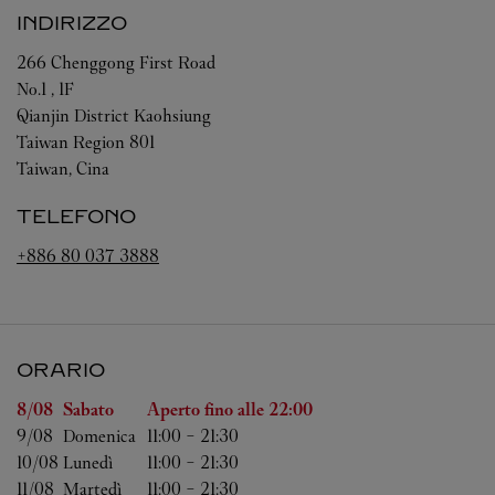
INDIRIZZO
266 Chenggong First Road
No.1 , 1F
Qianjin District
Kaohsiung
Taiwan Region
801
Taiwan, Cina
TELEFONO
+886 80 037 3888
ORARIO
Giorno della settimana
Orario
8/08 
Sabato
Aperto fino alle
22:00
9/08 
Domenica
11:00
-
21:30
10/08 
Lunedì
11:00
-
21:30
11/08 
Martedì
11:00
-
21:30