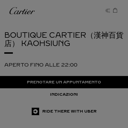
Skip to content
Cartier
Return to Nav
BOUTIQUE CARTIER（漢神百貨
店）
KAOHSIUNG
APERTO FINO ALLE
22:00
PRENOTARE UN APPUNTAMENTO
INDICAZIONI
RIDE THERE WITH UBER