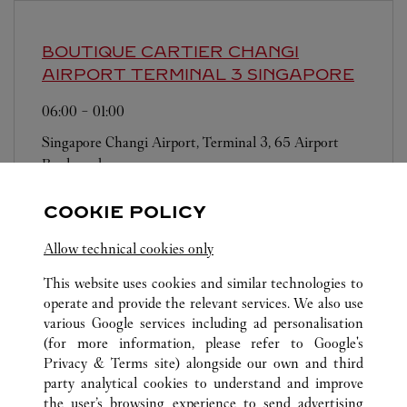
BOUTIQUE CARTIER CHANGI
AIRPORT TERMINAL 3
SINGAPORE
06:00
-
01:00
Singapore Changi Airport, Terminal 3, 65 Airport
Boulevard
COOKIE POLICY
Allow technical cookies only
This website uses cookies and similar technologies to
operate and provide the relevant services. We also use
TUTTI GLI INDIRIZZI CARTIER
SINGAPORE
various Google services including ad personalisation
SINGAPORE
(for more information, please refer to
Google's
TAKASHIMAYA SHOPPING CENTRE, NGEE ANN CITY,
Privacy & Terms site
) alongside our own and third
391 ORCHARD ROAD
party analytical cookies to understand and improve
the user’s browsing experience to send advertising