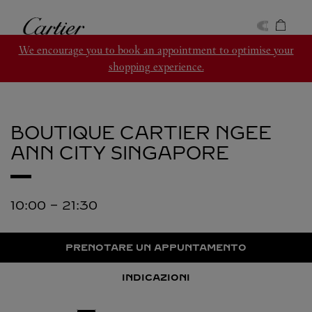
Skip to content
Cartier
Return to Nav
We encourage you to book an appointment to optimise your
shopping experience.
BOUTIQUE CARTIER NGEE
ANN CITY
SINGAPORE
10:00
-
21:30
PRENOTARE UN APPUNTAMENTO
INDICAZIONI