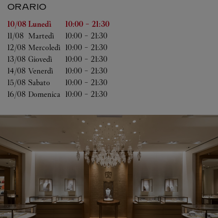
ORARIO
Giorno della settimana
Orario
10/08 
Lunedì
10:00
-
21:30
11/08 
Martedì
10:00
-
21:30
12/08 
Mercoledì
10:00
-
21:30
13/08 
Giovedì
10:00
-
21:30
14/08 
Venerdì
10:00
-
21:30
15/08 
Sabato
10:00
-
21:30
16/08 
Domenica
10:00
-
21:30