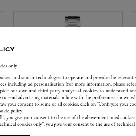
LICY
kies only
ookies and similar technologies to operate and provide the relevant s
ices including ad personalisation (for more information, please refe
LABORATORIO DI OROLOGERIA
gside our own and third party analytical cookies to understand an
 to send advertising materials in line with the preferences shown wh
I nostri esperti Cartier sono a vostra disposizione
w your consent to some or all cookies, click on “Configure your cook
in questa boutique per effettuare una diagnosi
ookie policy.
della vostra creazione e procedere, quando
ll”, you give your consent to the use of the above-mentioned cookies
possibile, alla risoluzione immediata del problema.
echnical cookies only”, you give your consent to the use of technical 