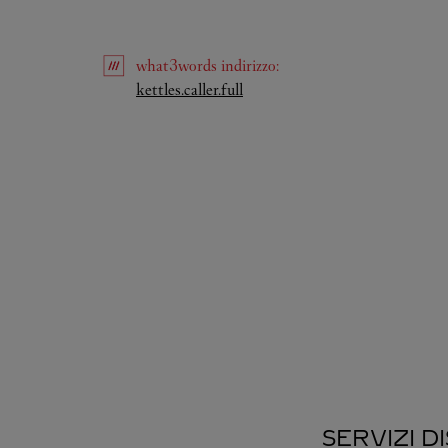
what3words
indirizzo
:
Link Opens in New Tab
kettles.caller.full
SERVIZI D