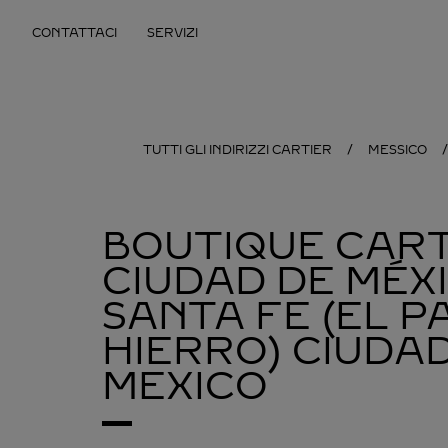
Skip to content
CONTATTACI
SERVIZI
Return to Nav
TUTTI GLI INDIRIZZI CARTIER
MESSICO
BOUTIQUE CART
CIUDAD DE MÉXI
SANTA FE (EL P
HIERRO)
CIUDAD
MEXICO