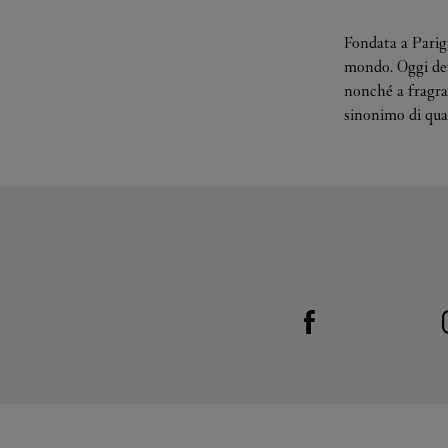
Fondata a Parigi
mondo. Oggi deve
nonché a fragran
sinonimo di qual
Visit us on Facebook
Link Opens in New Tab