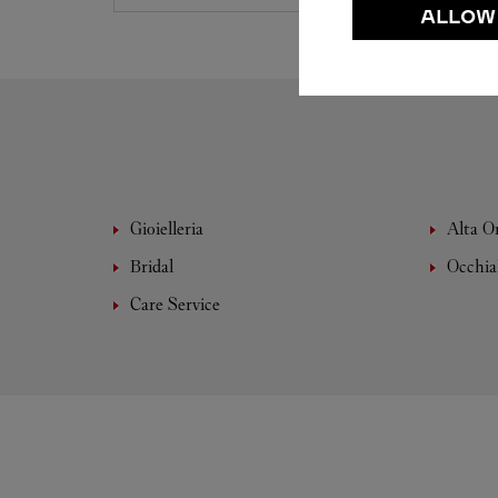
ALLOW
Gioielleria
Alta O
Bridal
Occhia
Care Service