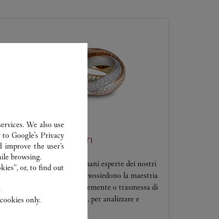
ervices. We also use
r to
Google's Privacy
ASSISTENZA CLIENTI
d improve the user’s
ile browsing.
Affidi le sue creazioni alle mani esperte dei nostri
ies”, or, to find out
artigiani Cartier. Solo loro possiedono la maestria
necessaria, acquisita recentemente o trasmessa di
.
generazione in generazione, per analizzare e
cookies only.
riparare i suoi gioielli.