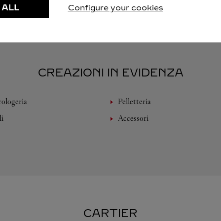
 ALL
Configure your cookies
CREAZIONI IN EVIDENZA
rologeria
Pelletteria
li
Accessori
CARTIER