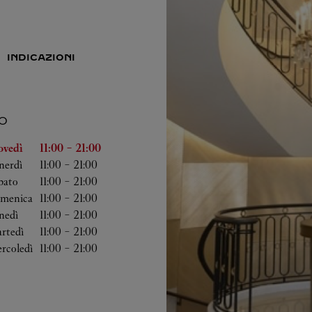
INDICAZIONI
O
lla settimana
Orario
ovedì
11:00
-
21:00
nerdì
11:00
-
21:00
bato
11:00
-
21:00
menica
11:00
-
21:00
nedì
11:00
-
21:00
rtedì
11:00
-
21:00
rcoledì
11:00
-
21:00