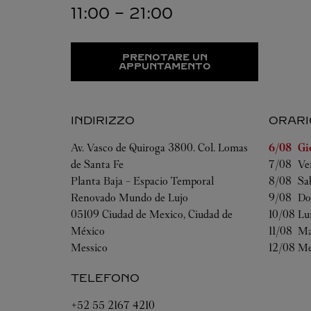
11:00
-
21:00
PRENOTARE UN
APPUNTAMENTO
INDIRIZZO
ORARI
Giorno de
Av. Vasco de Quiroga 3800. Col. Lomas
6/08 
Gi
de Santa Fe
7/08 
Ve
Planta Baja – Espacio Temporal
8/08 
Sa
Renovado Mundo de Lujo
9/08 
Do
05109
Ciudad de Mexico
,
Ciudad de
10/08 
Lu
México
11/08 
Ma
Messico
12/08 
Me
TELEFONO
+52 55 2167 4210