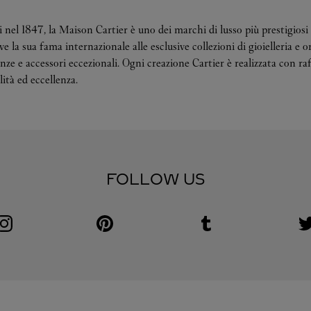
 nel 1847, la Maison Cartier è uno dei marchi di lusso più prestigiosi 
 la sua fama internazionale alle esclusive collezioni di gioielleria e o
ze e accessori eccezionali. Ogni creazione Cartier è realizzata con raf
ità ed eccellenza.
FOLLOW US
Visit us on Instagram
Link Opens in New Tab
Visit us on Pinterest
Link Opens in New Tab
Visit us on Tumblr
Link Opens in New Tab
V
L