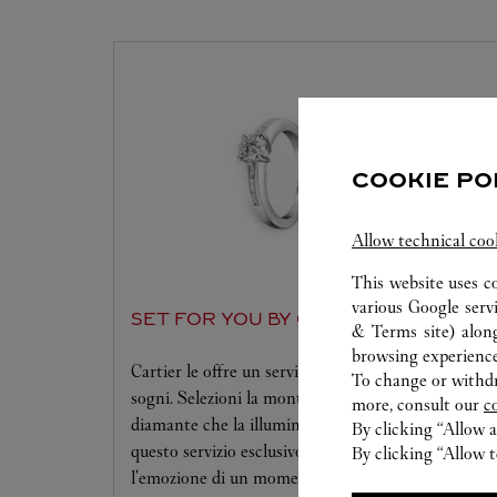
COOKIE PO
Allow technical coo
This website uses c
various Google serv
SET FOR YOU BY CARTIER
& Terms site
) alon
browsing experience
Cartier le offre un servizio all'altezza dei suoi
To change or withdra
sogni. Selezioni la montatura desiderata e il
more, consult our
c
diamante che la illuminerà. Si lasci sedurre da
By clicking “Allow a
questo servizio esclusivo che la condurrà verso
By clicking “Allow t
l'emozione di un momento unico.