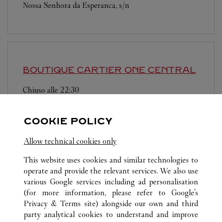
Nossa Senhora da Esperanca, s/n
BOUTIQUE CARTIER
ONE CENTRAL
Chiuso alle
22:30
Shop G1-G2, One Central Macau
COOKIE POLICY
Allow technical cookies only
This website uses cookies and similar technologies to
operate and provide the relevant services. We also use
various Google services including ad personalisation
TUTTI GLI INDIRIZZI CARTIER
MACAO, CINA
COTAI
(for more information, please refer to
Google's
SHOP F1-1115, LEVEL 1 , THE SHOPS AT THE
Privacy & Terms site
) alongside our own and third
BOULEVARD, CITY OF DREAMS
party analytical cookies to understand and improve