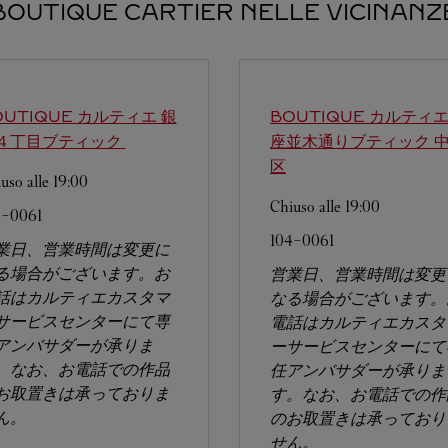
BOUTIQUE CARTIER NELLE VICINANZ
OUTIQUE カルティエ 銀
BOUTIQUE カルティ
４丁目ブティック
座並木通りブティック
区
uso alle
19:00
Chiuso alle
19:00
4-0061
104-0061
業日、営業時間は変更に
る場合がございます。お
営業日、営業時間は変更
話はカルティエカスタマ
なる場合がございます。
サービスセンターにて専
電話はカルティエカスタ
アンバサダーが承りま
ーサービスセンターにて
。なお、お電話での作品
任アンバサダーが承りま
お取置きは承っておりま
す。なお、お電話での作
ん。
のお取置きは承っており
せん。