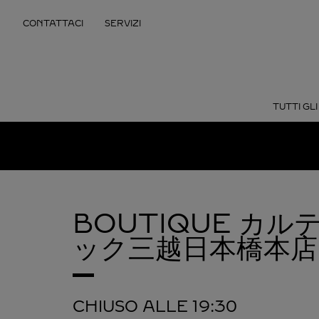
Skip to content
CONTATTACI
SERVIZI
Return to Nav
TUTTI GLI
BOUTIQUE カ
ック三越日本橋本店
CHIUSO ALLE
19:30