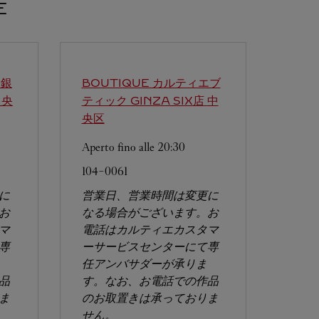
E
エ銀
BOUTIQUE カルティエブ
中央
ティック GINZA SIX店
中
央区
Aperto fino alle
20:30
104-0061
に
営業日、営業時間は変更に
お
なる場合がございます。お
マ
電話はカルティエカスタマ
専
ーサービスセンターにて専
任アンバサダーが承りま
品
す。なお、お電話での作品
ま
のお取置きは承っておりま
せん。