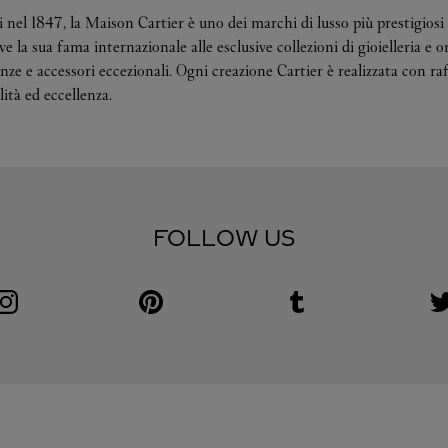
 nel 1847, la Maison Cartier è uno dei marchi di lusso più prestigiosi 
 la sua fama internazionale alle esclusive collezioni di gioielleria e o
ze e accessori eccezionali. Ogni creazione Cartier è realizzata con raf
ità ed eccellenza.
FOLLOW US
Visit us on Instagram
Link Opens in New Tab
Visit us on Pinterest
Link Opens in New Tab
Visit us on Tumblr
Link Opens in New Tab
V
L