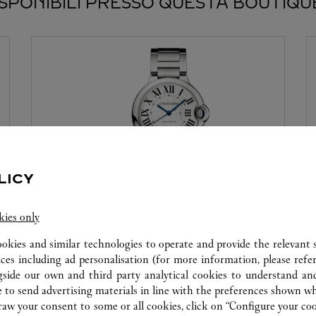
ISPONIBILI PRESSO QUESTA BOUTIQU
LICY
LABORATORIO DI OROLOGERIA
kies only
ookies and similar technologies to operate and provide the relevant s
I nostri esperti Cartier sono a vostra disposizione
ices including ad personalisation (for more information, please refe
in questa boutique per effettuare una diagnosi
gside our own and third party analytical cookies to understand an
della vostra creazione e procedere, quando
 to send advertising materials in line with the preferences shown wh
possibile, alla risoluzione immediata del problema.
w your consent to some or all cookies, click on “Configure your cook