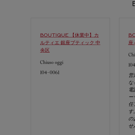
BOUTIQUE 【休業中】カ
B
ルティエ 銀座ブティック
中
座
央区
Chi
Chiuso oggi
10
104-0061
営
な
電
ー
任
す
の
せ