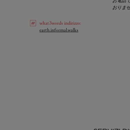
お電話
おりま
what3words
indirizzo
:
Link Opens in New Tab
earth.informal.walks