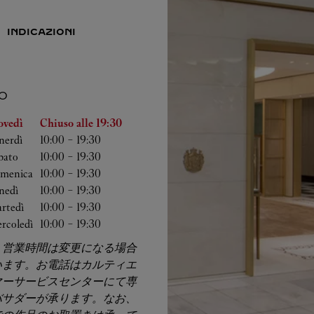
INDICAZIONI
O
lla settimana
Orario
ovedì
Chiuso alle
19:30
nerdì
10:00
-
19:30
bato
10:00
-
19:30
menica
10:00
-
19:30
nedì
10:00
-
19:30
rtedì
10:00
-
19:30
rcoledì
10:00
-
19:30
、営業時間は変更になる場合
います。お電話はカルティエ
マーサービスセンターにて専
バサダーが承ります。なお、