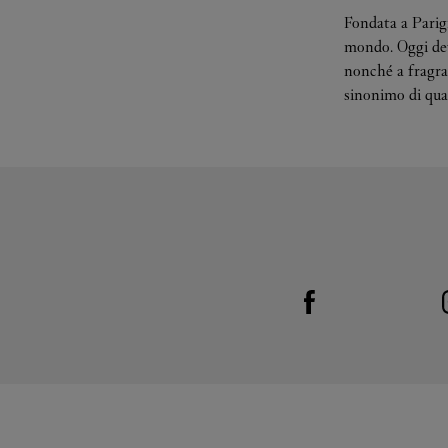
Fondata a Parigi
mondo. Oggi deve
nonché a fragran
sinonimo di qual
Visit us on Facebook
Link Opens in New Tab