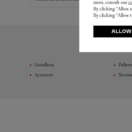
more, consult our
c
By clicking “Allow a
By clicking “Allow t
ALLOW
Gioielleria
Pellett
Accessori
Servizi