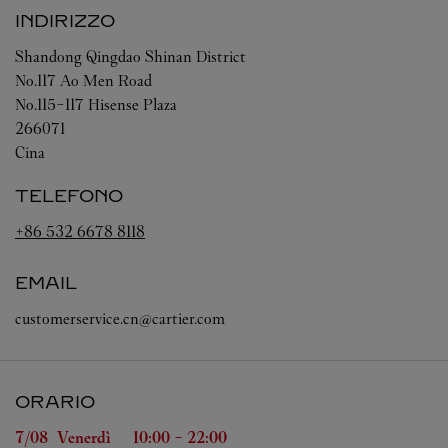
INDIRIZZO
Shandong
Qingdao
Shinan District
No.117 Ao Men Road
No.115-117 Hisense Plaza
266071
Cina
TELEFONO
+86 532 6678 8118
EMAIL
customerservice.cn@cartier.com
ORARIO
Giorno della settimana
Orario
7/08 
Venerdì
10:00
-
22:00