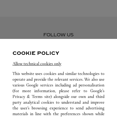
FOLLOW US
Visit us on Facebook
Link Opens in New Tab
Visit us on Pinterest
Link Opens in New Tab
Visit us on Twitter
Link Opens in New T
COOKIE POLICY
Visit us on Instagram
Link Opens in New Tab
Visit us on Tumblr
Link Opens in New Tab
Visit us on Youtube
Link Opens in New T
Allow technical cookies only
This website uses cookies and similar technologies to
operate and provide the relevant services. We also use
various Google services including ad personalisation
TUTTI GLI INDIRIZZI CARTIER
CINA
SHANDONG
(for more information, please refer to
Google's
NO.117 AO MEN ROAD
QINGDAO
Privacy & Terms site
) alongside our own and third
party analytical cookies to understand and improve
the user’s browsing experience to send advertising
materials in line with the preferences shown while
ASSISTENZA CLIENTI