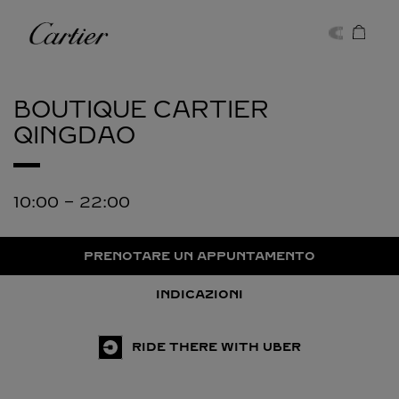
Skip to content
Cartier
Return to Nav
BOUTIQUE CARTIER
QINGDAO
10:00
-
22:00
PRENOTARE UN APPUNTAMENTO
INDICAZIONI
RIDE THERE WITH UBER