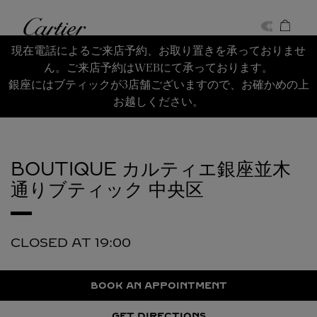
Skip to content
Cartier
Return to Nav
現在電話によるご来店予約、お取り置きを承っておりませ
ん。ご来店予約はWEBにて承っております。
銀座にはブティックが3店舗ございますので、お確かめの上
お越しください。
BOUTIQUE カルティエ銀座並木
通りブティック
中央区
CLOSED AT
19:00
BOOK AN APPOINTMENT
GET DIRECTIONS