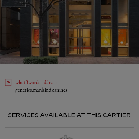
what3words
address
:
Link Opens in New Tab
genetics.mankind.canines
SERVICES AVAILABLE AT THIS CARTIER