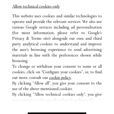
Allow technical cookies only
This website uses cookies and similar technologies to
operate and provide the relevant services. We also use
various Google services including ad personalisation
(for more information, please refer to
Google's
Privacy & Terms site
) alongside our own and third
ALL CARTIER LOCATIONS
JAPON
東京都
中央区
party analytical cookies to understand and improve
銀座5-5-15
the user’s browsing experience to send advertising
materials in line with the preferences shown while
browsing.
SERVICE CLIENT
To change or withdraw your consent to some or all
NOUS CONTACTER
cookies, click on “Configure your cookies”, or, to find
FAQ
out more, consult our
cookie policy.
By clicking “Allow all”, you give your consent to the
NOTRE ENTREPRISE
use of the above-mentioned cookies.
CARRIÈRES
By clicking “Allow technical cookies only”, you give
your consent to the use of technical cookies only.
TROUVER UNE BOUTIQUE
LÉGAL ET CONFIDENTIALITÉ