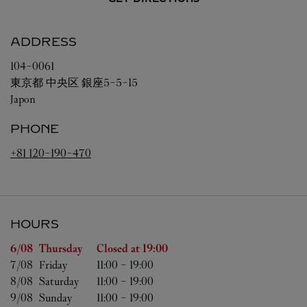
ADDRESS
104-0061
東京都
中央区
銀座5-5-15
Japon
PHONE
+81 120-190-470
HOURS
Day of the Week
Hours
6/08 
Thursday
Closed at
19:00
7/08 
Friday
11:00
-
19:00
8/08 
Saturday
11:00
-
19:00
9/08 
Sunday
11:00
-
19:00