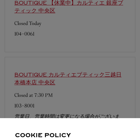
BOUTIQUE 【休業中】カルティエ 銀座ブ
ティック
中央区
Closed Today
104-0061
BOUTIQUE カルティエブティック三越日
本橋本店
中央区
Closed at
7:30 PM
103-8001
営業日、営業時間は変更になる場合がございま
す。お電話はカルティエカスタマーサービスセン
ターにて専任アンバサダーが承ります。なお、お
COOKIE POLICY
電話での作品のお取置きは承っておりません。