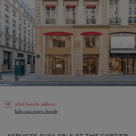
what3words
address
:
Link Opens in New Tab
kilts.successes.cherub
SERVICES AVAILABLE AT THIS CARTIER