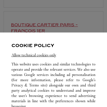
BOUTIQUE CARTIER
PARIS -
FRANÇOIS 1ER
Open until
7:00 PM
COOKIE POLICY
51 rue François 1er
Allow technical cookies only
This website uses cookies and similar technologies to
operate and provide the relevant services. We also use
various Google services including ad personalisation
(for more information, please refer to
Google's
Privacy & Terms site
) alongside our own and third
ALL CARTIER LOCATIONS
FRANCE
PARIS
party analytical cookies to understand and improve
17 RUE DU FAUBOURG SAINT-HONORÉ
the user’s browsing experience to send advertising
materials in line with the preferences shown while
browsing.
SERVICE CLIENT