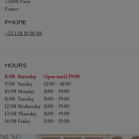
75008
Paris
France
PHONE
+33 1 58 18 00 88
HOURS
Day of the Week
Hours
8/08 
Saturday
Open until
19:00
9/08 
Sunday
12:00
-
18:00
10/08 
Monday
11:00
-
19:00
11/08 
Tuesday
11:00
-
19:00
12/08 
Wednesday
11:00
-
19:00
13/08 
Thursday
11:00
-
19:00
14/08 
Friday
11:00
-
19:00