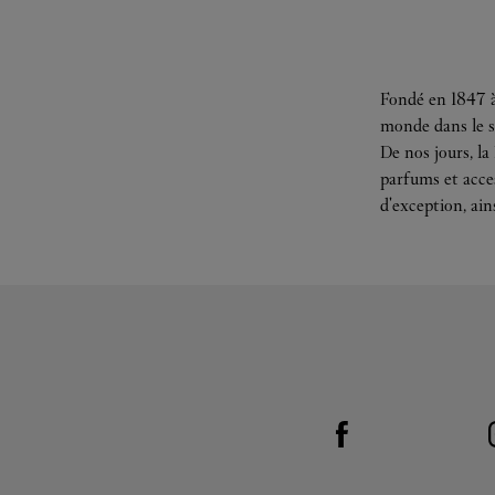
Fondé en 1847 à
monde dans le s
De nos jours, la
parfums et acces
d'exception, ain
Visit us on Facebook
Link Opens in New Tab