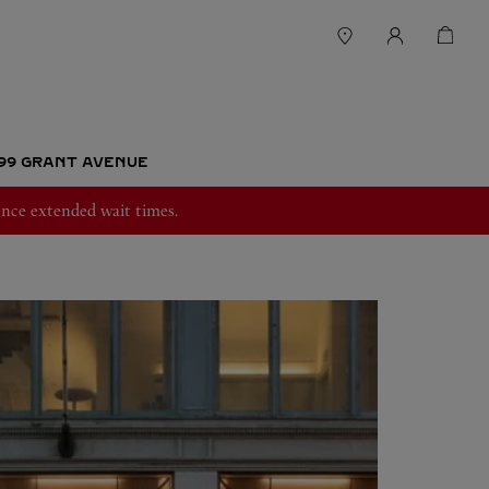
199 GRANT AVENUE
nce extended wait times.