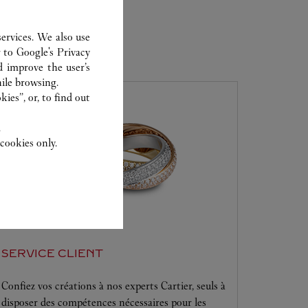
ervices. We also use
TIQUE
r to
Google's Privacy
d improve the user’s
ile browsing.
ies”, or, to find out
.
cookies only.
SERVICE CLIENT
Confiez vos créations à nos experts Cartier, seuls à
disposer des compétences nécessaires pour les