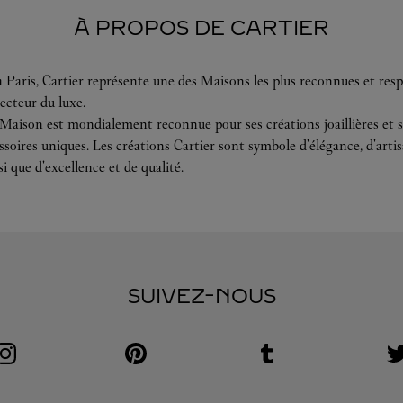
À PROPOS DE CARTIER
 Paris, Cartier représente une des Maisons les plus reconnues et resp
ecteur du luxe.
 Maison est mondialement reconnue pour ses créations joaillières et s
soires uniques. Les créations Cartier sont symbole d'élégance, d'arti
si que d'excellence et de qualité.
SUIVEZ-NOUS
Visit us on Instagram
Link Opens in New Tab
Visit us on Pinterest
Link Opens in New Tab
Visit us on Tumblr
Link Opens in New Tab
V
L