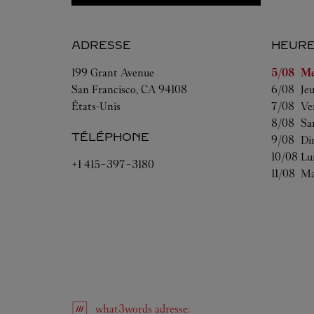
ADRESSE
HEURE
Jour de l
199 Grant Avenue
5/08 
Me
San Francisco
,
CA
94108
6/08 
Je
États-Unis
7/08 
Ve
8/08 
Sa
TÉLÉPHONE
9/08 
Di
10/08 
Lu
+1 415-397-3180
11/08 
Ma
what3words
adresse
: