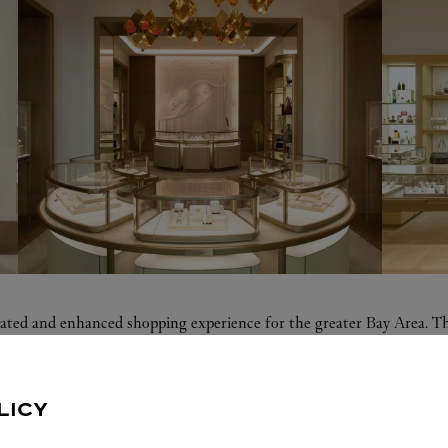
vated and enhanced shopping experience for the greater Bay Area. The
Salon highlights an iconic Cartier Panther mural, while a modern b
 care service rooms and a grand room dedicated to High Jewelry, offer
LICY