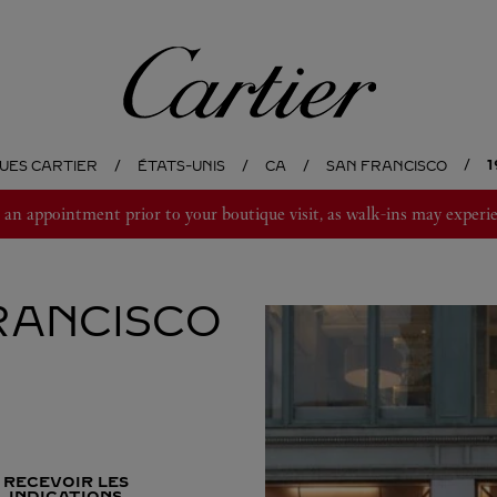
Cartier
UES CARTIER
ÉTATS-UNIS
CA
SAN FRANCISCO
 appointment prior to your boutique visit, as walk-ins may experie
RANCISCO
RECEVOIR LES
INDICATIONS