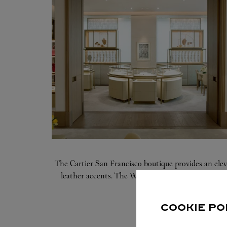
The Cartier San Francisco boutique provides an ele
leather accents. The Women's Jewelry and Watches 
space includes VIP salons,
COOKIE PO