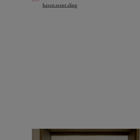
Link Opens in New Tab
haven.resist.sling