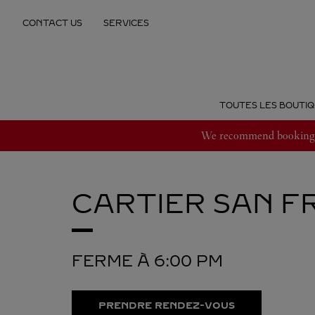
Skip to content
CONTACT US
SERVICES
Return to Nav
TOUTES LES BOUTIQ
We recommend booking an
CARTIER
SAN F
FERME À
6:00 PM
PRENDRE RENDEZ-VOUS