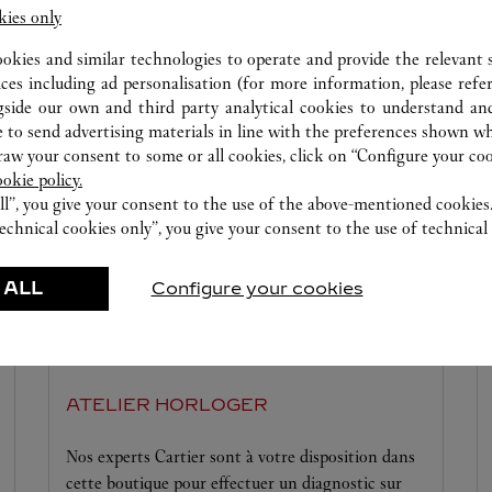
kies only
ookies and similar technologies to operate and provide the relevant s
ICES DISPONIBLES DANS CETTE BOU
ices including ad personalisation (for more information, please refe
gside our own and third party analytical cookies to understand an
 to send advertising materials in line with the preferences shown wh
w your consent to some or all cookies, click on “Configure your cook
ookie policy.
ll”, you give your consent to the use of the above-mentioned cookies
echnical cookies only”, you give your consent to the use of technical 
 ALL
Configure your cookies
ATELIER HORLOGER
Nos experts Cartier sont à votre disposition dans
cette boutique pour effectuer un diagnostic sur