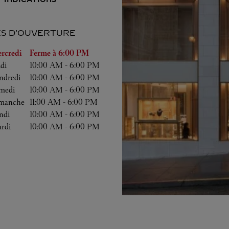
S D'OUVERTURE
a semaine
Heures d'ouverture
rcredi
Ferme à
6:00 PM
udi
10:00 AM
-
6:00 PM
ndredi
10:00 AM
-
6:00 PM
medi
10:00 AM
-
6:00 PM
manche
11:00 AM
-
6:00 PM
ndi
10:00 AM
-
6:00 PM
rdi
10:00 AM
-
6:00 PM