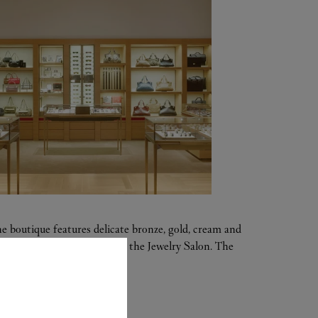
 boutique features delicate bronze, gold, cream and
rass chandelier illuminates the Jewelry Salon. The
ing a luxurious experience.