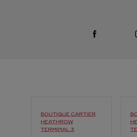
Visit us on Facebook
Link Opens in New Tab
BOUTIQUE CARTIER
BO
HEATHROW
H
TERMINAL 3
TE