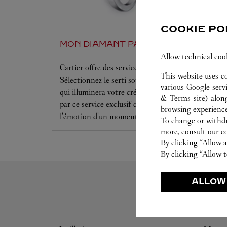
COOKIE PO
MON DIAMANT PAR CARTIER
Allow technical coo
Cartier offre des services à la mesure de vos rêves.
This website uses c
Sélectionnez le serti souhaité ainsi que le diamant
various Google serv
qui illuminera votre création. Laissez-vous séduire
& Terms site
) alon
par ce service exclusif qui vous procurera
browsing experience
l'émotion d'un moment unique.
To change or withdra
more, consult our
c
By clicking “Allow a
By clicking “Allow t
ALLOW