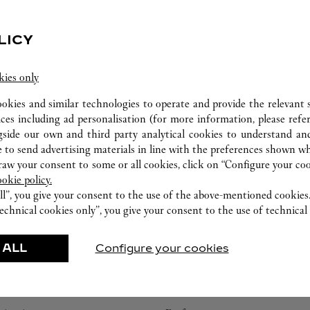
LICY
ATELIER HORLOGER
kies only
Nos experts Cartier sont à votre disposition dans
ookies and similar technologies to operate and provide the relevant s
cette boutique pour effectuer un diagnostic sur
ices including ad personalisation (for more information, please refe
vos créations et procéder lorsque possible à un
gside our own and third party analytical cookies to understand an
service immédiat.
 to send advertising materials in line with the preferences shown wh
w your consent to some or all cookies, click on “Configure your cook
ookie policy.
ll”, you give your consent to the use of the above-mentioned cookies
echnical cookies only”, you give your consent to the use of technical 
 ALL
Configure your cookies
VENEZ DÉCOUVRIR NOS CRÉATIONS