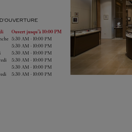
 D'OUVERTURE
emaine
Heures d'ouverture
di
Ouvert jusqu'à
10:00 PM
nche
5:30 AM
-
10:00 PM
5:30 AM
-
10:00 PM
i
5:30 AM
-
10:00 PM
edi
5:30 AM
-
10:00 PM
5:30 AM
-
10:00 PM
edi
5:30 AM
-
10:00 PM