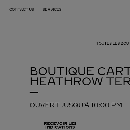
Skip to content
CONTACT US
SERVICES
Return to Nav
TOUTES LES BOU
BOUTIQUE CART
HEATHROW TER
OUVERT JUSQU'À
10:00 PM
RECEVOIR LES
INDICATIONS