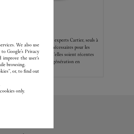
SERVICE CLIENT
Confiez vos créations à nos experts Cartier, seuls à
ervices. We also use
disposer des compétences nécessaires pour les
r to
Google's Privacy
entretenir et les réparer, qu’elles soient récentes
d improve the user’s
ou aient été transmises de génération en
ile browsing.
génération.
ies”, or, to find out
.
cookies only.