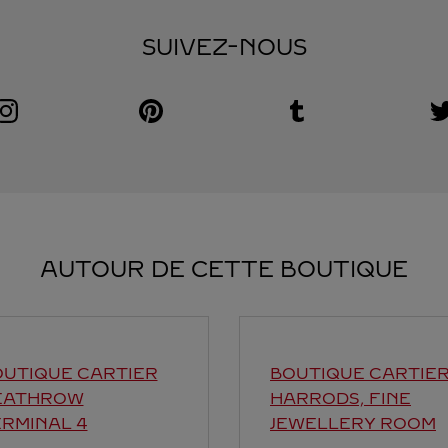
SUIVEZ-NOUS
Visit us on Instagram
Link Opens in New Tab
Visit us on Pinterest
Link Opens in New Tab
Visit us on Tumblr
Link Opens in New Tab
V
L
AUTOUR DE CETTE BOUTIQUE
UTIQUE CARTIER
BOUTIQUE CARTIE
EATHROW
HARRODS, FINE
RMINAL 4
JEWELLERY ROOM