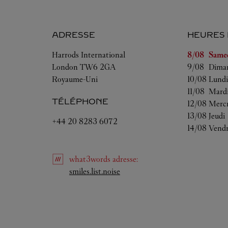
ADRESSE
HEURES
Jour de la s
Harrods International
8/08 
Same
London
TW6 2GA
9/08 
Dima
Royaume-Uni
10/08 
Lundi
11/08 
Mard
TÉLÉPHONE
12/08 
Mercr
13/08 
Jeudi
+44 20 8283 6072
14/08 
Vendr
what3words
adresse
:
Link Opens in New Tab
smiles.list.noise