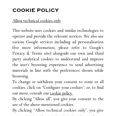
영업시간 및 휴점일은 영업점의 사정에 따라 변경
COOKIE POLICY
될 수 있으므로 방문 전 문의 요망.
Allow technical cookies only
This website uses cookies and similar technologies to
operate and provide the relevant services. We also use
various Google services including ad personalisation
(for more information, please refer to
Google's
TOUTES LES BOUTIQUES CARTIER
CORÉE DU SUD
Privacy & Terms site
) alongside our own and third
party analytical cookies to understand and improve
중구 남대문로 73
서울
the user’s browsing experience to send advertising
materials in line with the preferences shown while
browsing.
CUSTOMER CARE
To change or withdraw your consent to some or all
CONTACT US
cookies, click on “Configure your cookies”, or, to find
FAQ
out more, consult our
cookie policy.
By clicking “Allow all”, you give your consent to the
OUR COMPANY
use of the above-mentioned cookies.
CAREERS
By clicking “Allow technical cookies only”, you give
your consent to the use of technical cookies only.
FIND A BOUTIQUE