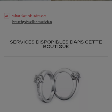
what3words
adresse
:
Link Opens in New Tab
breathy.dweller.musician
SERVICES DISPONIBLES DANS CETTE
BOUTIQUE