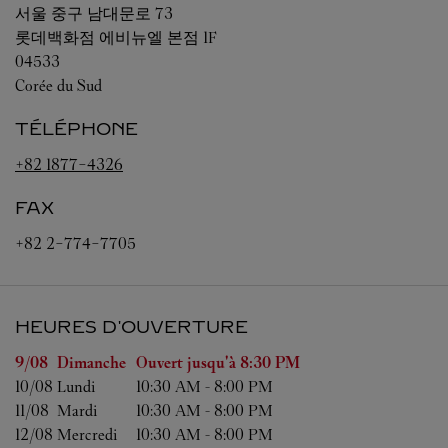
서울
중구 남대문로 73
롯데백화점 에비뉴엘 본점 1F
04533
Corée du Sud
TÉLÉPHONE
+82 1877-4326
FAX
+82 2-774-7705
HEURES D'OUVERTURE
Jour de la semaine
Heures d'ouverture
9/08 
Dimanche
Ouvert jusqu'à
8:30 PM
10/08 
Lundi
10:30 AM
-
8:00 PM
11/08 
Mardi
10:30 AM
-
8:00 PM
12/08 
Mercredi
10:30 AM
-
8:00 PM