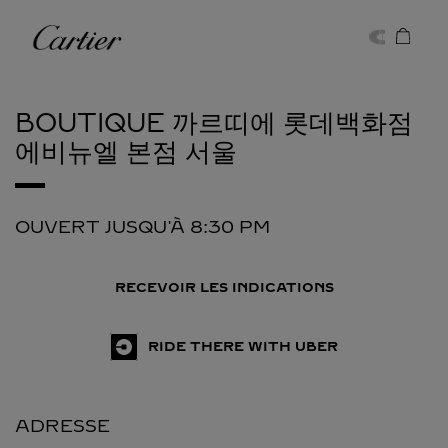
Skip to content
Cartier
Return to Nav
BOUTIQUE 까르띠에 롯데백화점
에비뉴엘 본점
서울
OUVERT JUSQU'À
8:30 PM
RECEVOIR LES INDICATIONS
RIDE THERE WITH UBER
ADRESSE