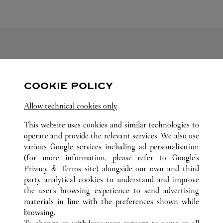
SUIVEZ-NOUS
COOKIE POLICY
Visit us on Facebook
Link Opens in New Tab
Visit us on Pinterest
Link Opens in New Tab
Visit us on Twitter
Link Opens in New T
Allow technical cookies only
Visit us on Instagram
Link Opens in New Tab
Visit us on Tumblr
Link Opens in New Tab
Visit us on Youtube
Link Opens in New T
This website uses cookies and similar technologies to
operate and provide the relevant services. We also use
various Google services including ad personalisation
(for more information, please refer to
Google's
TOUTES LES BOUTIQUES CARTIER
CHINA
LIAONING
Privacy & Terms site
) alongside our own and third
party analytical cookies to understand and improve
NO.50 RENMIN ROAD
DALIAN
the user’s browsing experience to send advertising
materials in line with the preferences shown while
browsing.
CUSTOMER CARE