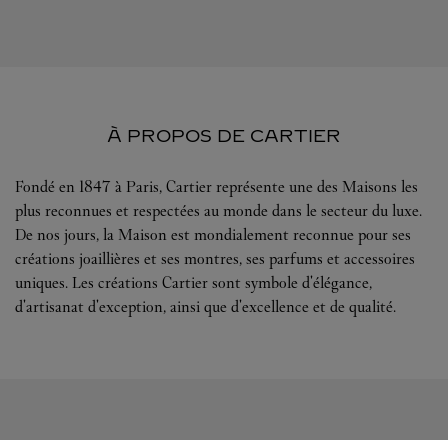
À PROPOS DE CARTIER
Fondé en 1847 à Paris, Cartier représente une des Maisons les
plus reconnues et respectées au monde dans le secteur du luxe.
De nos jours, la Maison est mondialement reconnue pour ses
créations joaillières et ses montres, ses parfums et accessoires
uniques. Les créations Cartier sont symbole d'élégance,
d'artisanat d'exception, ainsi que d'excellence et de qualité.
SUIVEZ-NOUS