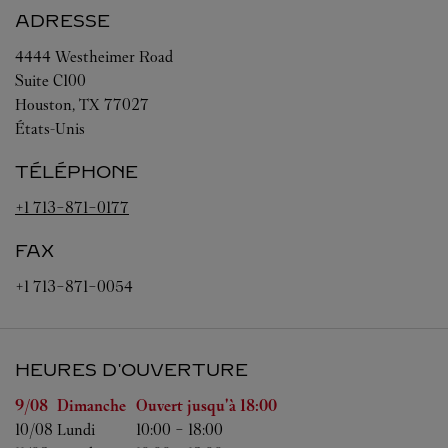
ADRESSE
4444 Westheimer Road
Suite C100
Houston
,
TX
77027
États-Unis
TÉLÉPHONE
+1 713-871-0177
FAX
+1 713-871-0054
HEURES D'OUVERTURE
Jour de la semaine
Heures d'ouverture
9/08 
Dimanche
Ouvert jusqu'à
18:00
10/08 
Lundi
10:00
-
18:00