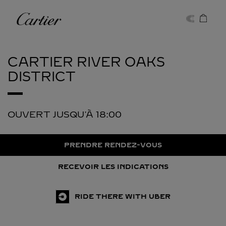
Skip to content
Cartier
Return to Nav
CARTIER
RIVER OAKS
DISTRICT
OUVERT JUSQU'À
18:00
PRENDRE RENDEZ-VOUS
RECEVOIR LES INDICATIONS
RIDE THERE WITH UBER