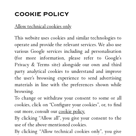
COOKIE POLICY
Visit us on Facebook
Link Opens in New Tab
Visit us on Pinterest
Link Opens in New Tab
Visit us on Twitter
Link Opens in New T
Allow technical cookies only
Visit us on Instagram
Link Opens in New Tab
Visit us on Tumblr
Link Opens in New Tab
Visit us on Youtube
Link Opens in New T
This website uses cookies and similar technologies to
operate and provide the relevant services. We also use
various Google services including ad personalisation
(for more information, please refer to
Google's
TOUTES LES BOUTIQUES CARTIER
ÉTATS-UNIS
TX
Privacy & Terms site
) alongside our own and third
party analytical cookies to understand and improve
4444 WESTHEIMER ROAD
HOUSTON
the user’s browsing experience to send advertising
materials in line with the preferences shown while
browsing.
SERVICE CLIENT
To change or withdraw your consent to some or all
NOUS CONTACTER
cookies, click on “Configure your cookies”, or, to find
FAQ
out more, consult our
cookie policy.
By clicking “Allow all”, you give your consent to the
NOTRE ENTREPRISE
use of the above-mentioned cookies.
CARRIERES
By clicking “Allow technical cookies only”, you give