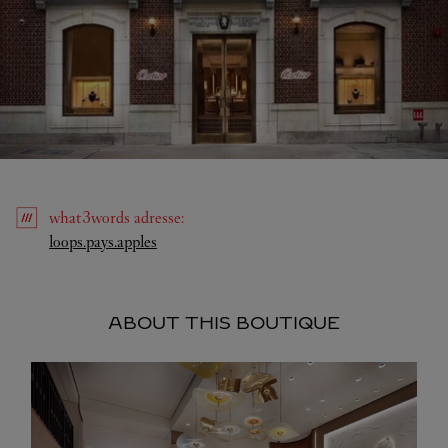
what3words
adresse
:
Link Opens in New Tab
loops.pays.apples
ABOUT THIS BOUTIQUE