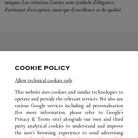
uniques. Les créations Cartier sont symbole d'élégance,
d'artisanat d'exception, ainsi que d'excellence et de qualité.
SUIVEZ-NOUS
COOKIE POLICY
Visit us on Facebook
Link Opens in New Tab
Visit us on Pinterest
Link Opens in New Tab
Visit us on Twitter
Link Opens in New T
Allow technical cookies only
Visit us on Instagram
Link Opens in New Tab
Visit us on Tumblr
Link Opens in New Tab
Visit us on Youtube
Link Opens in New T
This website uses cookies and similar technologies to
operate and provide the relevant services. We also use
various Google services including ad personalisation
(for more information, please refer to
Google's
TOUTES LES BOUTIQUES CARTIER
ÉTATS-UNIS
MA
Privacy & Terms site
) alongside our own and third
party analytical cookies to understand and improve
28 NEWBURY STREET
BOSTON
the user’s browsing experience to send advertising