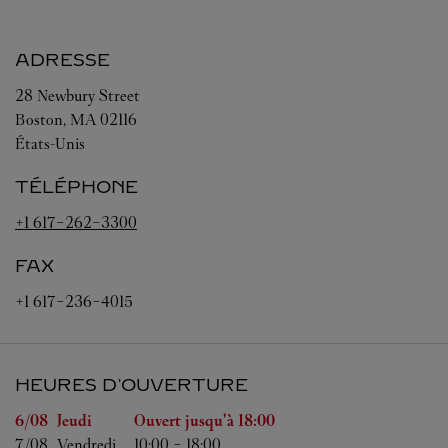
ADRESSE
28 Newbury Street
Boston
,
MA
02116
États-Unis
TÉLÉPHONE
+1 617-262-3300
FAX
+1 617-236-4015
HEURES D'OUVERTURE
Jour de la semaine
Heures d'ouverture
6/08 
Jeudi
Ouvert jusqu'à
18:00
7/08 
Vendredi
10:00
-
18:00