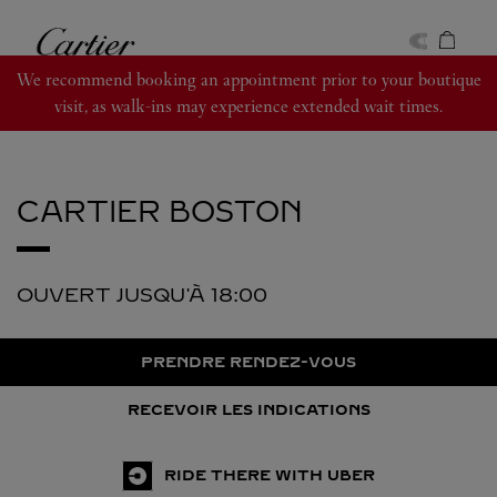
Skip to content
Cartier
Return to Nav
We recommend booking an appointment prior to your boutique
visit, as walk-ins may experience extended wait times.
CARTIER
BOSTON
OUVERT JUSQU'À
18:00
PRENDRE RENDEZ-VOUS
RECEVOIR LES INDICATIONS
RIDE THERE WITH UBER