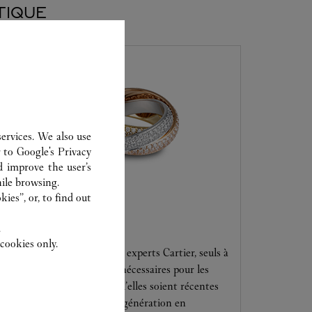
TIQUE
ervices. We also use
r to
Google's Privacy
d improve the user’s
ile browsing.
ies”, or, to find out
SERVICE CLIENT
.
cookies only.
Confiez vos créations à nos experts Cartier, seuls à
disposer des compétences nécessaires pour les
entretenir et les réparer, qu’elles soient récentes
ou aient été transmises de génération en