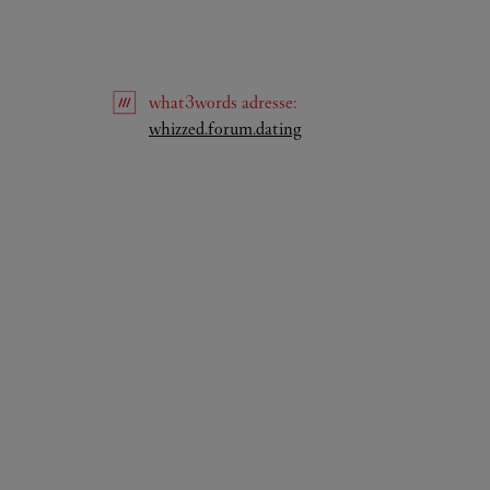
what3words
adresse
:
Link Opens in New Tab
whizzed.forum.dating