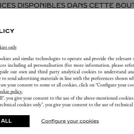
ICES DISPONIBLES DANS CETTE BOU
LICY
kies only
ookies and similar technologies to operate and provide the relevant s
ices including ad personalisation (for more information, please refe
gside our own and third party analytical cookies to understand an
 to send advertising materials in line with the preferences shown wh
w your consent to some or all cookies, click on “Configure your cook
ookie policy.
ATELIER HORLOGER
ll”, you give your consent to the use of the above-mentioned cookies
echnical cookies only”, you give your consent to the use of technical 
Nos experts Cartier sont à votre disposition dans
cette boutique pour effectuer un diagnostic sur
 ALL
Configure your cookies
vos créations et procéder lorsque possible à un
service immédiat.