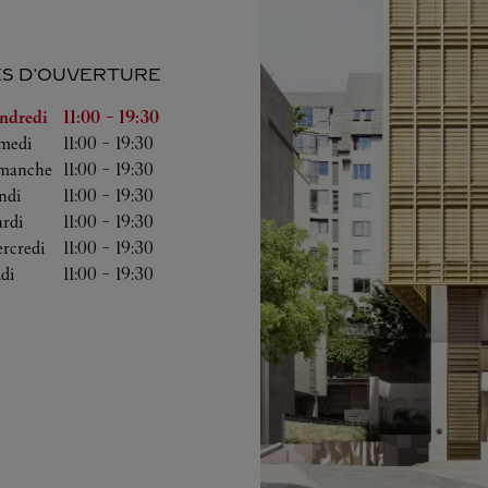
S D'OUVERTURE
a semaine
Heures d'ouverture
ndredi
11:00
-
19:30
medi
11:00
-
19:30
manche
11:00
-
19:30
ndi
11:00
-
19:30
rdi
11:00
-
19:30
rcredi
11:00
-
19:30
udi
11:00
-
19:30