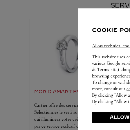
SERV
COOKIE PO
Allow technical coo
This website uses c
various Google serv
& Terms site
) alon
browsing experience
To change or withdra
more, consult our
c
MON DIAMANT PAR CARTIER
By clicking “Allow a
By clicking “Allow t
Cartier offre des services à la mesure de vos rêves.
Sélectionnez le serti souhaité ainsi que le diamant
ALLOW
qui illuminera votre création. Laissez-vous séduire
par ce service exclusif qui vous procurera