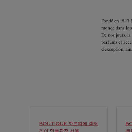
Fondé en 1847 à
monde dans le s
De nos jours, la
parfums et acces
d'exception, ain
BOUTIQUE 까르띠에 갤러
B
리아 명품관점
서울
백