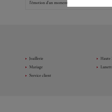
l'émotion d'un moment unique.
Joaillerie
Haute 
Mariage
Lunett
Service client