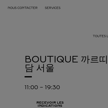
Skip to content
NOUS CONTACTER
SERVICES
Return to Nav
TOUTES 
BOUTIQUE 까르띠
담
서울
11:00
-
19:30
RECEVOIR LES
INDICATIONS